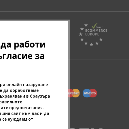
Pazaruvaj - Надежден
 да работи
помощник за покупки
ъгласие за
при онлайн пазаруване
ие да обработваме
съхранявани в браузъра
правилното
шите предпочитания.
шия сайт към вас и да
а се нуждаем от