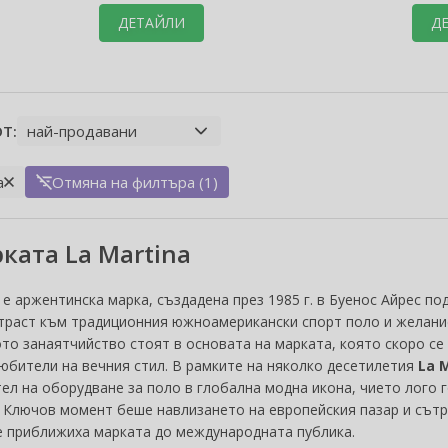
ДЕТАЙЛИ
Д
Т:
a
Отмяна на филтъра (1)
ката La Martina
е аржентинска марка, създадена през 1985 г. в Буенос Айрес п
траст към традиционния южноамерикански спорт поло и желани
то занаятчийство стоят в основата на марката, която скоро се 
любители на вечния стил. В рамките на няколко десетилетия
La 
ел на оборудване за поло в глобална модна икона, чието лого г
. Ключов момент беше навлизането на европейския пазар и сътр
 приближиха марката до международната публика.