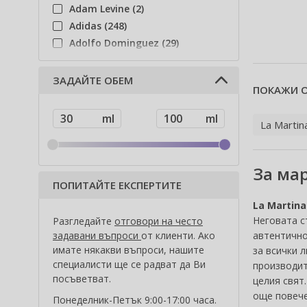
Adam Levine (2)
Adidas (248)
Adolfo Dominguez (29)
Adyan (81)
Affinage (1)
ЗАДАЙТЕ ОБЕМ
ПОКАЖИ О
Afnan (94)
Agent Provocateur (13)
La Martin
Ahava (49)
Aigner (42)
Ajmal (85)
За мар
Al Haramain (202)
ПОПИТАЙТЕ ЕКСПЕРТИТЕ
Al Wataniah (82)
La Martina
Alberta Ferretti (1)
Неговата с
Разгледайте
отговори на често
Alcina (156)
автентично
задавани въпроси
от клиенти. Ако
Alexander McQueen (2)
имате някакви въпроси, нашите
за всички 
специалисти ще се радват да Ви
производит
Alexandre.J (34)
посъветват.
целия свят
Alfaparf Milano (175)
още повече
Понеделник-Петък 9:00-17:00 часа.
Alfred Sung (7)