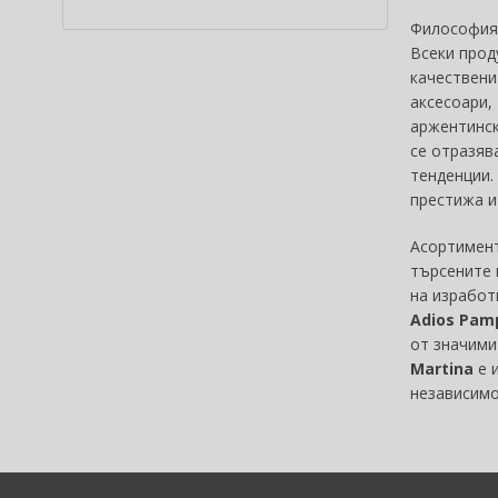
Alpecin (3)
Философия
Alter Ego (35)
Всеки прод
Alterna (148)
качествени
Alyssa Ashley (51)
аксесоари,
аржентинск
American Crew (82)
се отразяв
Amethyste Professional (1)
тенденции.
Amika (9)
престижа и
Amouage (81)
Amouroud (1)
Асортимен
Anastasia Beverly Hills (35)
търсените 
Andy Warhol (2)
на изработ
Adios Pam
Anfar (61)
от значими
Anfas (1)
Martina
е 
Angel Schlesser (35)
независимо
Animale (4)
Anna Sui (24)
Annayake (14)
Anne Möller (20)