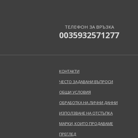
Annick Goutal (49)
Antonio Banderas (69)
Antonio Puig (9)
ТЕЛЕФОН ЗА ВРЪЗКА
Anua (29)
0035932571277
Apivita (64)
Apothecary87 (5)
Aquolina (30)
Arabiyat Prestige (68)
Aramis (15)
КОНТАКТИ
Ard Al Zaafaran (21)
ЧЕСТО ЗАДАВАНИ ВЪПРОСИ
Ardell (53)
Ariana Grande (18)
ОБЩИ УСЛОВИЯ
Aristocrazy (4)
ОБРАБОТКА НА ЛИЧНИ ДАННИ
Armaf (304)
Armand Basi (19)
ИЗПОЛЗВАНЕ НА ОТСТЪПКА
Armani (Giorgio Armani) (218)
МАРКИ, КОИТО ПРОДАВАМЕ
Artdeco (159)
ПРЕГЛЕД
Artègo (67)