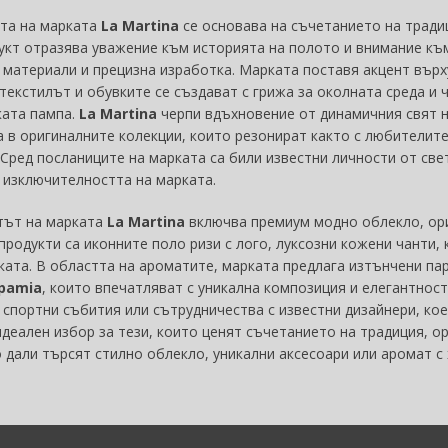
та на марката
La Martina
се основава на съчетанието на традиц
укт отразява уважение към историята на полото и внимание към
 материали и прецизна изработка. Марката поставя акцент вър
 текстилът и обувките се създават с грижа за околната среда и
ата пампа.
La Martina
черпи вдъхновение от динамичния свят н
а в оригиналните колекции, които резонират както с любителите
 Сред посланиците на марката са били известни личности от све
 изключителността на марката.
тът на марката
La Martina
включва премиум модно облекло, ори
продукти са иконните поло ризи с лого, луксозни кожени чанти, 
ката. В областта на ароматите, марката предлага изтънчени п
pamia
, които впечатляват с уникална композиция и елегантнос
 спортни събития или сътрудничества с известни дизайнери, ко
идеален избор за тези, които ценят съчетанието на традиция, ор
 дали търсят стилно облекло, уникални аксесоари или аромат с