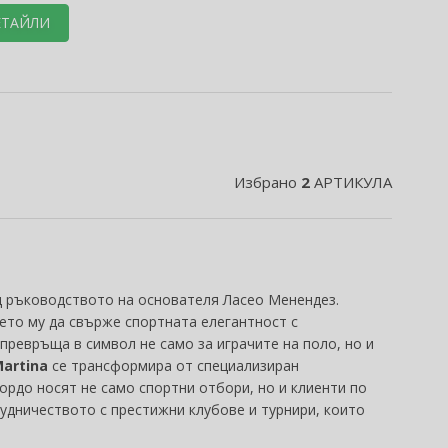
ЕТАЙЛИ
Избрано
2
АРТИКУЛА
од ръководството на основателя Ласео Менендез.
ето му да свърже спортната елегантност с
превръща в символ не само за играчите на поло, но и
Martina
се трансформира от специализиран
ордо носят не само спортни отбори, но и клиенти по
удничеството с престижни клубове и турнири, които