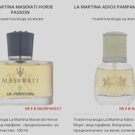
ARTINA MASERATI HORSE
LA MARTINA ADIOS PAMPAM
PASSION
оалетна вода за мъже
тоалетна вода за же
НЕ Е В НАЛИЧНОСТ
НЕ Е В
ода La Martina Maserati Horse
Тоалетна вода La Martina Adio
ид парфюм: , предназначен: за
Mujer, вид парфюм: Флорален,
чество: 100 ml.
предназначен: за жени, количес