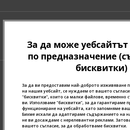
Asdaaf (30)
ASP (2)
Atkinsons (33)
Atopalm (7)
Aveda (61)
За да може уебсайтът
Avène (32)
Avril Lavigne (9)
по предназначение (с
Axe (4)
Axis-Y (13)
бисквитки)
Azha (37)
Azzaro (84)
За да ви предоставим най-доброто изживяване 
Babor (20)
на нашия уебсайт, се нуждаем от вашето съглас
Baby Boom (4)
"бисквитки", които са малки файлове, временно 
Baldessarini (35)
ви. Използваме "бисквитки", за да гарантираме 
Baldinini (1)
функциониране на уебсайта, като запомняме ва
Бихме искали да адаптираме съдържанието на на
Balenciaga (3)
не ви досаждаме с нерелевантни реклами. Затов
Balmain (79)
вашето съгласие, за да обработваме бисквитки.
Banana Republic (48)