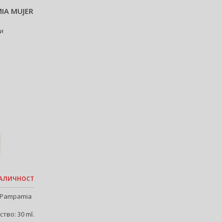
IA MUJER
ни
 НАЛИЧНОСТ
s Pampamia
тво: 30 ml.