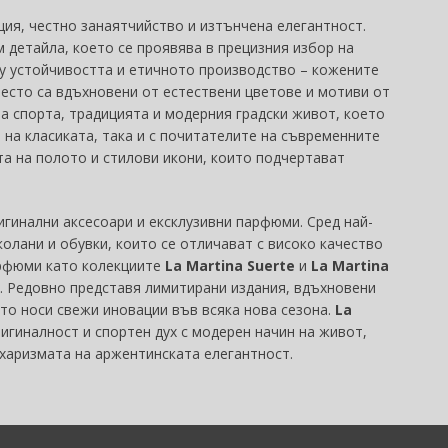
ия, честно занаятчийство и изтънчена елегантност.
 детайла, което се проявява в прецизния избор на
ху устойчивостта и етичното производство – кожените
 често са вдъхновени от естествени цветове и мотиви от
а спорта, традицията и модерния градски живот, което
 на класиката, така и с почитателите на съвременните
та на полото и стилови икони, които подчертават
гинални аксесоари и ексклузивни парфюми. Сред най-
колани и обувки, които се отличават с високо качество
арфюми като колекциите
La Martina Suerte
и
La Martina
т. Редовно представя лимитирани издания, вдъхновени
ето носи свежи иновации във всяка нова сезона.
La
игиналност и спортен дух с модерен начин на живот,
 харизмата на аржентинската елегантност.