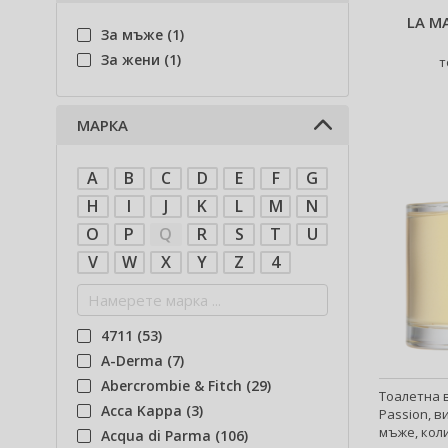
LA M
За мъже (1)
За жени (1)
т
МАРКА
A
B
C
D
E
F
G
H
I
J
K
L
M
N
O
P
Q
R
S
T
U
V
W
X
Y
Z
4
4711 (53)
A-Derma (7)
Abercrombie & Fitch (29)
Тоалетна в
Acca Kappa (3)
Passion, в
мъже, коли
Acqua di Parma (106)