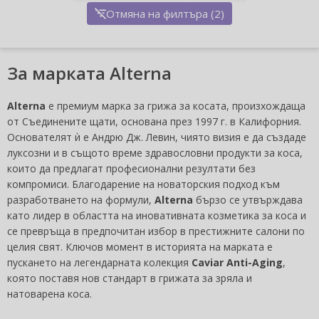
Отмяна на филтъра (2)
За марката Alterna
Alterna
е премиум марка за грижа за косата, произхождаща
от Съединените щати, основана през 1997 г. в Калифорния.
Основателят ѝ е Андрю Дж. Левин, чиято визия е да създаде
луксозни и в същото време здравословни продукти за коса,
които да предлагат професионални резултати без
компромиси. Благодарение на новаторския подход към
разработването на формули,
Alterna
бързо се утвърждава
като лидер в областта на иновативната козметика за коса и
се превръща в предпочитан избор в престижните салони по
целия свят. Ключов момент в историята на марката е
пускането на легендарната колекция
Caviar Anti-Aging
,
която поставя нов стандарт в грижата за зряла и
натоварена коса.