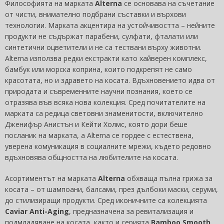
Философията на марката
Alterna
се основава на съчетание
от чисти, внимателно подбрани съставки и върхови
технологии. Марката акцентира на устойчивостта – нейните
продукти не съдържат парабени, сулфати, фталати или
синтетични оцветители и не са тествани върху животни.
Alterna използва редки екстракти като хайверен комплекс,
бамбук или морска коприна, които подкрепят не само
красотата, но и здравето на косата. Вдъхновението идва от
природата и съвременните научни познания, което се
отразява във всяка нова колекция. Сред почитателите на
марката са редица световни знаменитости, включително
Дженифър Анистън и Кейти Холмс, която дори беше
посланик на марката, а Alterna се гордее с естествена,
уверена комуникация в социалните мрежи, където редовно
вдъхновява общността на любителите на косата.
Асортиментът на марката
Alterna
обхваща пълна грижа за
косата – от шампоани, балсами, през дълбоки маски, серуми,
до стилизиращи продукти. Сред иконичните са колекцията
Caviar Anti-Aging
, предназначена за ревитализация и
подмладяване на косата, както и серията
Bamboo Smooth
,