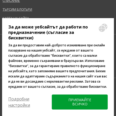
СПИСАНИЕ
ТЪРСИМ БЛОГЪРИ
КАРТА НА САЙТА
За да може уебсайтът да работи по
предназначение (съгласие за
бисквитки)
За да ви предоставим най-доброто изживяване при онлайн
пазаруване на нашия уебсайт, се нуждаем от вашето
съгласие да обработваме "бисквитки", които са малки
Pazaruvaj - Надежден
файлове, временно съхранявани в браузъра ви. Използваме
помощник за покупки
"бисквитки", за да гарантираме правилното функциониране
на уебсайта, като запомняме вашите предпочитания. Бихме
искали да адаптираме съдържанието на нашия сайт към вас
и да не ви досаждаме с нерелевантни реклами. Затова се
нуждаем от вашето съгласие, за да обработваме бисквитки.
Подробни
ПРИЕМАЙТЕ
ВСИЧКО
настройки