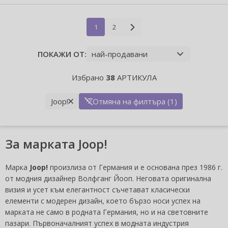
1
2
ПОКАЖИ ОТ:
Избрано
38
АРТИКУЛА
Joop!
Отмяна на филтъра (1)
За марката Joop!
Марка
Joop!
произлиза от Германия и е основана през 1986 г.
от модния дизайнер Волфганг Йооп. Неговата оригинална
визия и усет към елегантност съчетават класически
елементи с модерен дизайн, което бързо носи успех на
марката не само в родната Германия, но и на световните
пазари. Първоначалният успех в модната индустрия