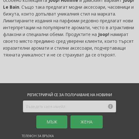
особено колекцията
Joop! Homme
и дамският вариант
Joop!
Le Bain
. Също така предлагат модни аксесоари, часовници и
бижута, които допълват уникалния стил на марката.
Лимитираните издания на парфюми редовно предлагат нови
интерпретации на популярните аромати, често в атрактивни
флакони и специални обеми. Продуктите на
Joop!
намират
своето място предимно сред уверени клиенти, които търсят
изразителни аромати и стилни аксесоари, подчертаващи
тяхната уникалност и не се страхуват да се откроят.
РЕГИСТРИРАЙ СЕ ЗА ПОЛУЧАВАНЕ НА НОВИНИ
MЪЖ
ЖЕНА
ТЕЛЕФОН ЗА ВРЪЗКА