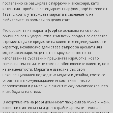
постепенно се разширява с парфюми и аксесоари, като
истинският пробив е легендарният парфюм Joop! Homme от
1989 г., който утвърждава марката в съзнанието на
любителите на аромати по целия свят.
Философията на марката
Joop!
се основава на смелост,
оригиналност и уверен стил. Във всеки продукт се отразява
стремежът да се предложи на клиентите индивидуалност и
характер, независимо дали става въпрос за аромати или
модни аксесоари. Акцентът е върху качеството на
използваните съставки и прецизната изработка, което
спечелва симпатиите не само на обикновените клиенти, но и
на знаменитости. Марката е известна със своя
неконвенционален подход към модата и дизайна, което се
отразява и в комуникационните кампании – често
провокативни и уникални, с акцент върху самоизразяването
и свободата на стила.
В асортимента на
Joop!
доминират парфюми за мъже и жени,
известни с интензивни и дълготрайни аромати – икона е