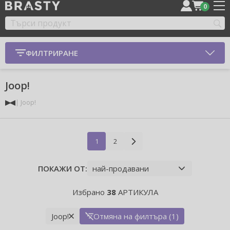
0
ФИЛТРИРАНЕ
Joop!
Joop!
1
2
ПОКАЖИ ОТ:
Избрано
38
АРТИКУЛА
Joop!
Отмяна на филтъра (1)