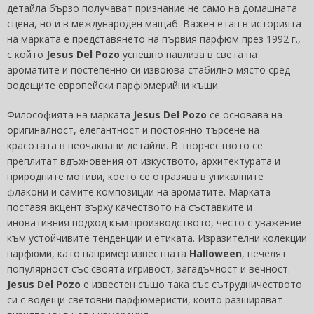
детайла бързо получават признание не само на домашната
сцена, но и в международен мащаб. Важен етап в историята
на марката е представянето на първия парфюм през 1992 г.,
с който
Jesus Del Pozo
успешно навлиза в света на
ароматите и постепенно си извоюва стабилно място сред
водещите европейски парфюмерийни къщи.
Философията на марката
Jesus Del Pozo
се основава на
оригиналност, елегантност и постоянно търсене на
красотата в неочаквани детайли. В творчеството се
преплитат вдъхновения от изкуството, архитектурата и
природните мотиви, което се отразява в уникалните
флакони и самите композиции на ароматите. Марката
поставя акцент върху качеството на съставките и
иновативния подход към производството, често с уважение
към устойчивите тенденции и етиката. Изразителни колекции
парфюми, като например известната
Halloween
, печелят
популярност със своята игривост, загадъчност и вечност.
Jesus Del Pozo
е известен също така със сътрудничеството
си с водещи световни парфюмеристи, които разширяват