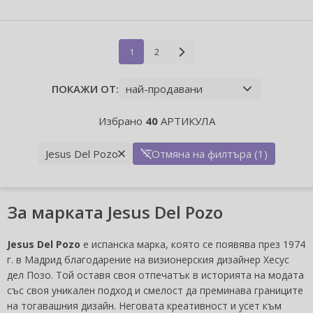
1
2
ПОКАЖИ ОТ:
Избрано
40
АРТИКУЛА
Jesus Del Pozo
Отмяна на филтъра (1)
За марката Jesus Del Pozo
Jesus Del Pozo
е испанска марка, която се появява през 1974
г. в Мадрид благодарение на визионерския дизайнер Хесус
дел Позо. Той оставя своя отпечатък в историята на модата
със своя уникален подход и смелост да преминава границите
на тогавашния дизайн. Неговата креативност и усет към