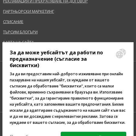
РЕКЛАМАЦИЯ И ПРЕКРАТЯВАНЕ НА ДОГОВОР
ПАРТНЬОРСКИ МАРКЕТИНГ
СПИСАНИЕ
ТЪРСИМ БЛОГЪРИ
КАРТА НА САЙТА
За да може уебсайтът да работи по
предназначение (съгласие за
бисквитки)
За да ви предоставим най-доброто изживяване при онлайн
пазаруване на нашия уебсайт, се нуждаем от вашето
съгласие да обработваме "бисквитки", които са малки
Pazaruvaj - Надежден
файлове, временно съхранявани в браузъра ви. Използваме
помощник за покупки
"бисквитки", за да гарантираме правилното функциониране
на уебсайта, като запомняме вашите предпочитания. Бихме
искали да адаптираме съдържанието на нашия сайт към вас
и да не ви досаждаме с нерелевантни реклами. Затова се
нуждаем от вашето съгласие, за да обработваме бисквитки.