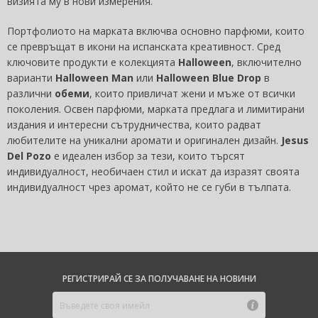
визията му в нови измерения.
Портфолиото на марката включва основно парфюми, които
се превръщат в икони на испанската креативност. Сред
ключовите продукти е колекцията
Halloween
, включително
варианти
Halloween Man
или
Halloween Blue Drop
в
различни
обеми
, които привличат жени и мъже от всички
поколения. Освен парфюми, марката предлага и лимитирани
издания и интересни сътрудничества, които радват
любителите на уникални аромати и оригинален дизайн.
Jesus
Del Pozo
е идеален избор за тези, които търсят
индивидуалност, необичаен стил и искат да изразят своята
индивидуалност чрез аромат, който не се губи в тълпата.
РЕГИСТРИРАЙ СЕ ЗА ПОЛУЧАВАНЕ НА НОВИНИ