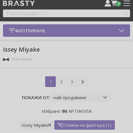
0
ФИЛТРИРАНЕ
Issey Miyake
Issey Miyake
1
2
3
ПОКАЖИ ОТ:
Избрано
90
АРТИКУЛА
Issey Miyake
Отмяна на филтъра (1)