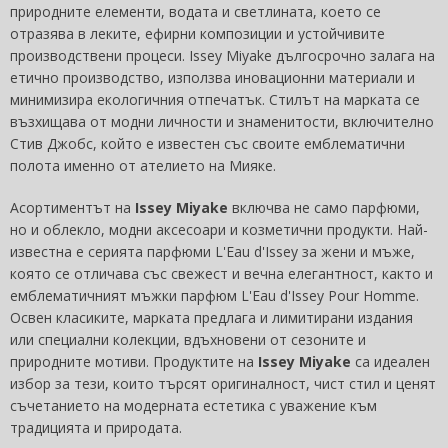
природните елементи, водата и светлината, което се
отразява в леките, ефирни композиции и устойчивите
производствени процеси. Issey Miyake дългосрочно залага на
етично производство, използва иновационни материали и
минимизира екологичния отпечатък. Стилът на марката се
възхищава от модни личности и знаменитости, включително
Стив Джобс, който е известен със своите емблематични
полота именно от ателието на Мияке.
Асортиментът на
Issey Miyake
включва не само парфюми,
но и облекло, модни аксесоари и козметични продукти. Най-
известна е серията парфюми L'Eau d'Issey за жени и мъже,
която се отличава със свежест и вечна елегантност, както и
емблематичният мъжки парфюм L'Eau d'Issey Pour Homme.
Освен класиките, марката предлага и лимитирани издания
или специални колекции, вдъхновени от сезоните и
природните мотиви. Продуктите на
Issey Miyake
са идеален
избор за тези, които търсят оригиналност, чист стил и ценят
съчетанието на модерната естетика с уважение към
традицията и природата.