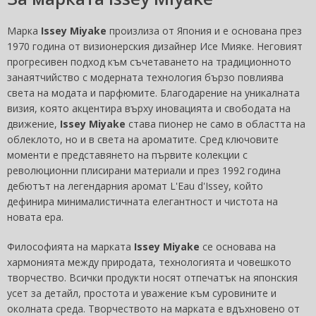
Марка
Issey Miyake
произлиза от Япония и е основана през
1970 година от визионерския дизайнер Исе Мияке. Неговият
прогресивен подход към съчетаването на традиционното
занаятчийство с модерната технология бързо повлиява
света на модата и парфюмите. Благодарение на уникалната
визия, която акцентира върху иновацията и свободата на
движение,
Issey Miyake
става пионер не само в областта на
облеклото, но и в света на ароматите. Сред ключовите
моменти е представянето на първите колекции с
революционни плисирани материали и през 1992 година
дебютът на легендарния аромат L'Eau d'Issey, който
дефинира минималистичната елегантност и чистота на
новата ера.
Философията на марката
Issey Miyake
се основава на
хармонията между природата, технологията и човешкото
творчество. Всички продукти носят отпечатък на японския
усет за детайл, простота и уважение към суровините и
околната среда. Творчеството на марката е вдъхновено от