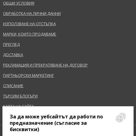
НАЧАЛО
ОБЩИ УСЛОВИЯ
ИЗПРАЩАНЕ НА ВЪПРОС
Тонка боб, дъбов мъх
ОБРАБОТКА НА ЛИЧНИ ДАННИ
Предупреждение за безопасност:
ИЗПОЛЗВАНЕ НА ОТСТЪПКА
Леснозапалим., Прочетете инструкциите и ги следвайте.
МАРКИ, КОИТО ПРОДАВАМЕ
ПРЕГЛЕД
Производител/Вносител:
Give Back Beauty International SA
ДОСТАВКА
www.iceberg.com
РЕКЛАМАЦИЯ И ПРЕКРАТЯВАНЕ НА ДОГОВОР
EAN:
8057714450678
ПАРТНЬОРСКИ МАРКЕТИНГ
Терминологичен речник
СПИСАНИЕ
ТЪРСИМ БЛОГЪРИ
КАРТА НА САЙТА
За да може уебсайтът да работи по
предназначение (съгласие за
бисквитки)