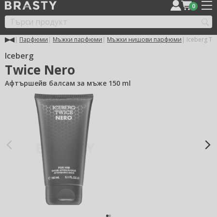
0
Парфюми
Мъжки парфюми
Мъжки нишови парфюми
Iceberg Tw
Iceberg
Twice Nero
Афтършейв балсам за мъже 150 ml