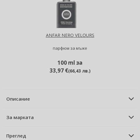
ANFAR NERO VELOURS
парфюм за мъже
100 ml за
33,97 €
(
66,43 лв.
)
Описание
ОПИСАНИЕ НА ПРОДУКТА
Афтършейв балсам за мъже 150
За марката
ml
ЗА МАРКАТА
Iceberg
Преглед