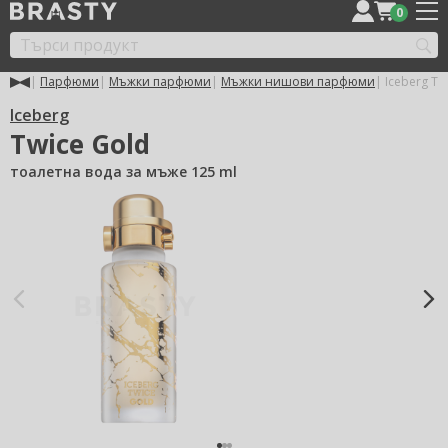
0
Парфюми
Мъжки парфюми
Мъжки нишови парфюми
Iceberg Tw
Iceberg
Twice Gold
тоалетна вода за мъже 125 ml