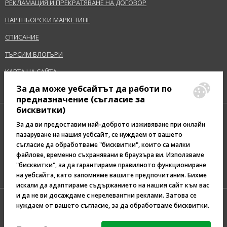
РЕКЛАМАЦИЯ И ПРЕКРАТЯВАНЕ НА ДОГОВОР
ПАРТНЬОРСКИ МАРКЕТИНГ
СПИСАНИЕ
ТЪРСИМ БЛОГЪРИ
КАРТА НА САЙТА
За да може уебсайтът да работи по
предназначение (съгласие за
бисквитки)
За да ви предоставим най-доброто изживяване при онлайн
пазаруване на нашия уебсайт, се нуждаем от вашето
съгласие да обработваме "бисквитки", които са малки
Pazaruvaj - Надежден
файлове, временно съхранявани в браузъра ви. Използваме
помощник за покупки
"бисквитки", за да гарантираме правилното функциониране
на уебсайта, като запомняме вашите предпочитания. Бихме
искали да адаптираме съдържанието на нашия сайт към вас
и да не ви досаждаме с нерелевантни реклами. Затова се
нуждаем от вашето съгласие, за да обработваме бисквитки.