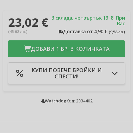
23,02 €
В склада, четвъртък 13. 8. При
Вас
Доставка от 4,90 €
(
45,02 лв.
)
(
9,58 лв.
)
ДОБАВИ 1 БР. В КОЛИЧКАТА
КУПИ ПОВЕЧЕ БРОЙКИ И
СПЕСТИ!
Добави в количката 2бр
-3 %
Спестявате 1,38 €
(
2,69 лв.
)
Добави в количката 3бр
-4 %
Watchdog
Код: 2034402
Спестявате 2,76 €
(
5,39 лв.
)
Добави в количката 4бр
-5 %
Спестявате 4,60 €
(
8,99 лв.
)
Добави в количката 5бр
-6 %
Спестявате 6,90 €
(
13,49 лв.
)