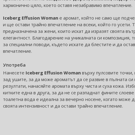
хармонично цяло, което оставя незабравимо впечатление.
Iceberg Effusion Woman
е аромат, който не само ще подче
и ще остави трайно впечатление на всеки, който го усети. 
предназначена за жени, които искат да изразят своята вът
елегантност. Благодарение на уникалната си композиция, 
за специални поводи, където искате да блестите и да ост
впечатление.
Употреба
Нанесете
Iceberg Effusion Woman
върху пулсовите точки, 
зад ушите, за да може ароматът да се развие в пълната си 
резултати, нанасяйте аромата върху чиста и суха кожа. Из
китките една в друга, за да не се разпаднат фините слоеве
тоалетна вода е идеална за вечерно носене, когато може 
своята интензивност и да остави трайно впечатление.