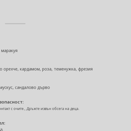
l
, маракуя
о орехче, кардамом, роза, теменужка, фрезия
 мускус, сандалово дърво
зопасност:
нтакт с очите., Дръжте извън обсега на деца.
ел:
SA