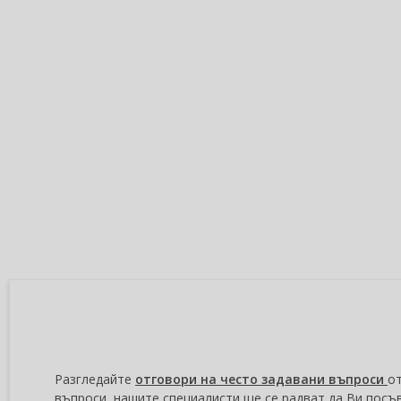
Разгледайте
отговори на често задавани въпроси
от
въпроси, нашите специалисти ще се радват да Ви посъ