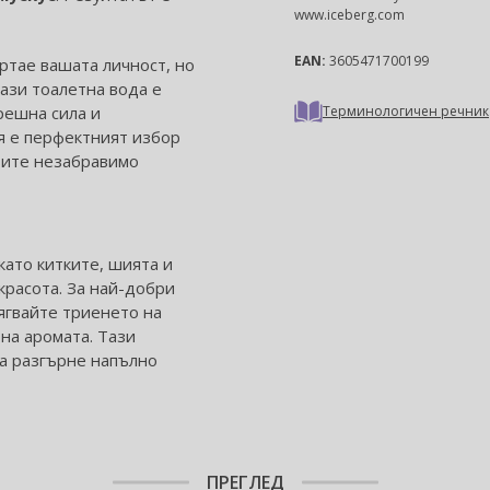
www.iceberg.com
EAN:
3605471700199
ртае вашата личност, но
Тази тоалетна вода е
решна сила и
Терминологичен речник
тя е перфектният избор
авите незабравимо
като китките, шията и
красота. За най-добри
бягвайте триенето на
 на аромата. Тази
да разгърне напълно
ПРЕГЛЕД