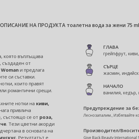
ОПИСАНИЕ НА ПРОДУКТА
тоалетна вода за жени 75 m
ГЛАВА
грейпфрут, киви
а, която въплъщава
, създаден от
СЪРЦЕ
n Woman
и предлага
жасмин, индийск
те си съставки.
отки, които правят
НАЧАЛО
или романтични срещи.
ванилия, кедър,
ъхните нотки на
киви,
Предупреждение за бе
нага привлича
Леснозапалим., Избягвайте ко
, състоящо се от
роза,
хче
. Тези цветни акорди
Производител/Вносит
дчертана в основата на
мускус
. Резултатът е
Give Back Beauty International 