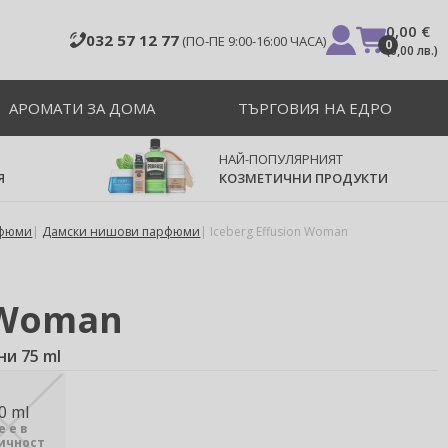
0,00 €
032 57 12 77
(ПО-ПЕ 9:00-16:00 ЧАСА)
0
(
0,00 лв.
)
АРОМАТИ ЗА ДОМА
ТЪРГОВИЯ НА ЕДРО
НАЙ-ПОПУЛЯРНИЯТ
Я
КОЗМЕТИЧНИ ПРОДУКТИ
рфюми
Дамски нишови парфюми
Iceberg Effusion Woman
 Woman
ни 75 ml
0 ml
е е в
ичност