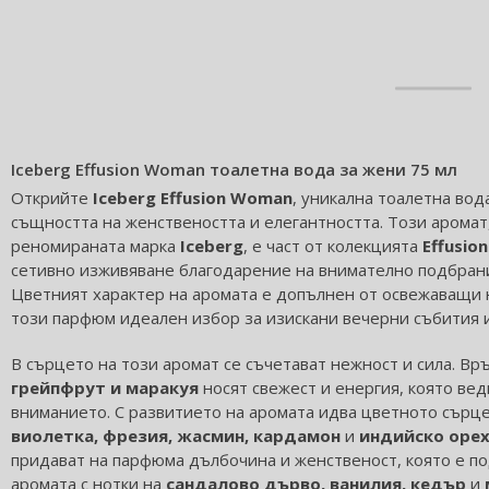
Iceberg Effusion Woman тоалетна вода за жени 75 мл
Открийте
Iceberg Effusion Woman
, уникална тоалетна вод
същността на женствеността и елегантността. Този аромат
реномираната марка
Iceberg
, е част от колекцията
Effusio
сетивно изживяване благодарение на внимателно подбрани
Цветният характер на аромата е допълнен от освежаващи н
този парфюм идеален избор за изискани вечерни събития 
В сърцето на този аромат се съчетават нежност и сила. Вр
грейпфрут и маракуя
носят свежест и енергия, която вед
вниманието. С развитието на аромата идва цветното сърце
виолетка, фрезия, жасмин, кардамон
и
индийско оре
придават на парфюма дълбочина и женственост, която е по
аромата с нотки на
сандалово дърво, ванилия, кедър
и