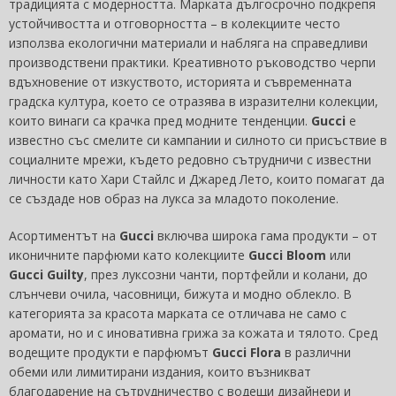
традицията с модерността. Марката дългосрочно подкрепя
устойчивостта и отговорността – в колекциите често
използва екологични материали и набляга на справедливи
производствени практики. Креативното ръководство черпи
вдъхновение от изкуството, историята и съвременната
градска култура, което се отразява в изразителни колекции,
които винаги са крачка пред модните тенденции.
Gucci
е
известно със смелите си кампании и силното си присъствие в
социалните мрежи, където редовно сътрудничи с известни
личности като Хари Стайлс и Джаред Лето, които помагат да
се създаде нов образ на лукса за младото поколение.
Асортиментът на
Gucci
включва широка гама продукти – от
иконичните парфюми като колекциите
Gucci Bloom
или
Gucci Guilty
, през луксозни чанти, портфейли и колани, до
слънчеви очила, часовници, бижута и модно облекло. В
категорията за красота марката се отличава не само с
аромати, но и с иновативна грижа за кожата и тялото. Сред
водещите продукти е парфюмът
Gucci Flora
в различни
обеми или лимитирани издания, които възникват
благодарение на сътрудничество с водещи дизайнери и