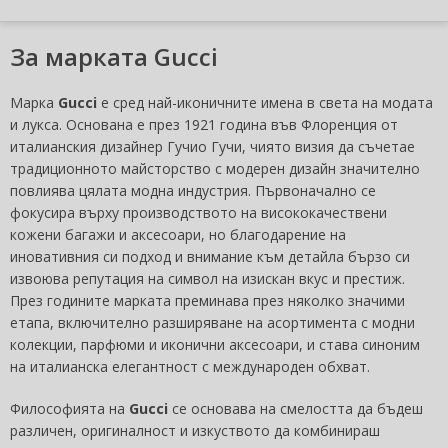
За марката Gucci
Марка
Gucci
е сред най-иконичните имена в света на модата
и лукса. Основана е през 1921 година във Флоренция от
италианския дизайнер Гучио Гучи, чиято визия да съчетае
традиционното майсторство с модерен дизайн значително
повлиява цялата модна индустрия. Първоначално се
фокусира върху производството на висококачествени
кожени багажи и аксесоари, но благодарение на
иновативния си подход и внимание към детайла бързо си
извоюва репутация на символ на изискан вкус и престиж.
През годините марката преминава през няколко значими
етапа, включително разширяване на асортимента с модни
колекции, парфюми и иконични аксесоари, и става синоним
на италианска елегантност с международен обхват.
Философията на
Gucci
се основава на смелостта да бъдеш
различен, оригиналност и изкуството да комбинираш