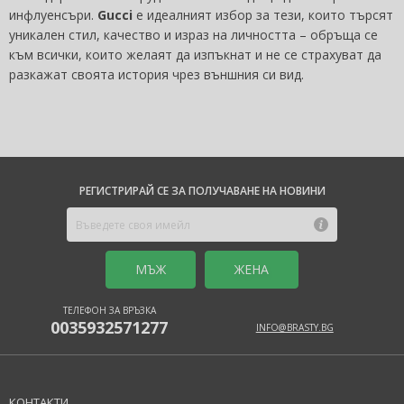
инфлуенсъри.
Gucci
е идеалният избор за тези, които търсят
уникален стил, качество и израз на личността – обръща се
към всички, които желаят да изпъкнат и не се страхуват да
разкажат своята история чрез външния си вид.
РЕГИСТРИРАЙ СЕ ЗА ПОЛУЧАВАНЕ НА НОВИНИ
MЪЖ
ЖЕНА
ТЕЛЕФОН ЗА ВРЪЗКА
0035932571277
INFO@BRASTY.BG
КОНТАКТИ