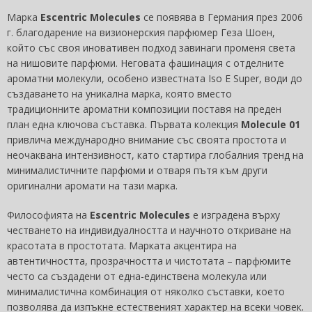
Марка
Escentric Molecules
се появява в Германия през 2006
г. благодарение на визионерския парфюмер Геза Шоен,
който със своя иновативен подход завинаги променя света
на нишовите парфюми. Неговата фашинация с отделните
ароматни молекули, особено известната Iso E Super, води до
създаването на уникална марка, която вместо
традиционните ароматни композиции поставя на преден
план една ключова съставка. Първата колекция
Molecule 01
привлича международно внимание със своята простота и
неочаквана интензивност, като стартира глобалния тренд на
минималистичните парфюми и отваря пътя към други
оригинални аромати на тази марка.
Философията на
Escentric Molecules
е изградена върху
честването на индивидуалността и научното откриване на
красотата в простотата. Марката акцентира на
автентичността, прозрачността и чистотата – парфюмите
често са създадени от една-единствена молекула или
минималистична комбинация от няколко съставки, което
позволява да изпъкне естественият характер на всеки човек.