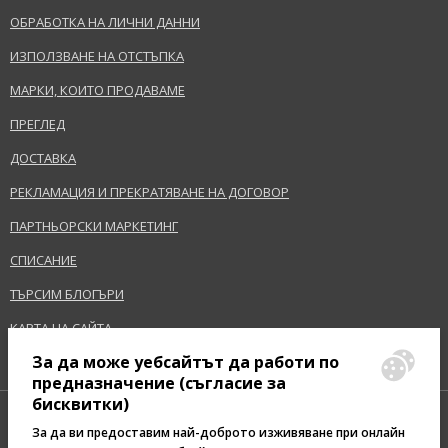
ОБРАБОТКА НА ЛИЧНИ ДАННИ
ИЗПОЛЗВАНЕ НА ОТСТЪПКА
МАРКИ, КОИТО ПРОДАВАМЕ
ПРЕГЛЕД
ДОСТАВКА
РЕКЛАМАЦИЯ И ПРЕКРАТЯВАНЕ НА ДОГОВОР
ПАРТНЬОРСКИ МАРКЕТИНГ
СПИСАНИЕ
ТЪРСИМ БЛОГЪРИ
КАРТА НА САЙТА
За да може уебсайтът да работи по
предназначение (съгласие за
бисквитки)
За да ви предоставим най-доброто изживяване при онлайн