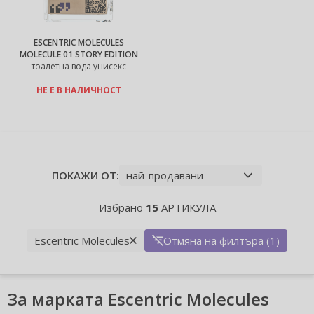
ESCENTRIC MOLECULES
MOLECULE 01 STORY EDITION
тоалетна вода унисекс
НЕ Е В НАЛИЧНОСТ
ПОКАЖИ ОТ:
Избрано
15
АРТИКУЛА
Escentric Molecules
Отмяна на филтъра (1)
За марката Escentric Molecules