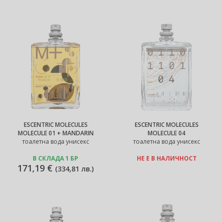
ESCENTRIC MOLECULES
ESCENTRIC MOLECULES
MOLECULE 01 + MANDARIN
MOLECULE 04
тоалетна вода унисекс
тоалетна вода унисекс
В СКЛАДА 1 БР
НЕ Е В НАЛИЧНОСТ
171,19 €
(
334,81 лв.
)