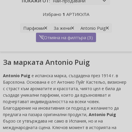
ПОКАЖИ ОТ:
Избрано
1
АРТИКУЛА
Парфюми
За жени
Antonio Puig
Отмяна на филтъра (3)
За марката Antonio Puig
Antonio Puig
е испанска марка, създадена през 1914 г. в
Барселона. Основана е от Антонио Пуйг Кастельо, визионер
с страст към ароматите и красотата, чиято цел е била да
създаде уникални парфюми, които да вдъхновяват и
подчертават индивидуалността на всеки човек.
Благодарение на иновативния си подход и желанието да
предлага на пазара оригинални продукти,
Antonio Puig
бързо се утвърждава не само в Испания, но и на
международната сцена. Ключов момент в историята на