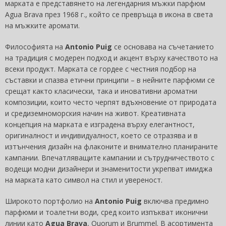
марката е представянето на легендарния мъжки парфюм
Agua Brava през 1968 г., който се превръща в икона в света
на мъжките аромати.
Философията на
Antonio Puig
се основава на съчетанието
на традиция с модерен подход и акцент върху качеството на
всеки продукт. Марката се гордее с честния подбор на
съставки и спазва етични принципи – в нейните парфюми се
срещат както класически, така и иновативни ароматни
композиции, които често черпят вдъхновение от природата
и средиземноморския начин на живот. Креативната
концепция на марката е изградена върху елегантност,
оригиналност и индивидуалност, което се отразява и в
изтънчения дизайн на флаконите и внимателно планираните
кампании. Впечатляващите кампании и сътрудничеството с
водещи модни дизайнери и знаменитости укрепват имиджа
на марката като символ на стил и увереност.
Широкото портфолио на
Antonio Puig
включва предимно
парфюми и тоалетни води, сред които изпъкват иконични
линии като
Agua Brava
, Quorum и Brummel. В асортимента