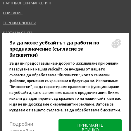
ПАРТНЬОРСКИ МАРКЕТИНГ
СПИСАНИЕ
ТЪРСИМ БЛОГЪРИ
КАРТА НА САЙТА
За да може уебсайтът да работи по
предназначение (съгласие за
бисквитки)
За да ви предоставим най-доброто изживяване при онлайн
пазаруване на нашия уебсайт, се нуждаем от вашето
съгласие да обработваме "бисквитки", които са малки
Pazaruvaj - Надежден
файлове, временно съхранявани в браузъра ви. Използваме
помощник за покупки
"бисквитки", за да гарантираме правилното функциониране
на уебсайта, като запомняме вашите предпочитания. Бихме
искали да адаптираме съдържанието на нашия сайт към вас
и да не ви досаждаме с нерелевантни реклами. Затова се
нуждаем от вашето съгласие, за да обработваме бисквитки.
Подробни
ПРИЕМАЙТЕ
ВСИЧКО