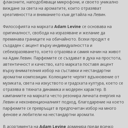
флаконите, наподобяващи микрофони, и своето уникално
виждане за света на ароматите, които отразяват
креативността и вниманието към детайла на Левин.
Философията на марката
Adam Levine
се основава на
оригиналност, свобода на изразяване и желание да
преминава границите на обичайното. Всеки продукт е
създаден с акцент върху индивидуалността и
себеизразяването, което отразява и самия начин на живот
на Адам Левин. Парфюмите се създават в духа на простота,
автентичност и качество, като марката поставя акцент
върху внимателния избор на съставки и нестандартни
ароматни композиции. Колекциите черпят вдъхновение от
музиката, света на изкуството и градската култура, което се
отразява в тяхната динамика и модерен характер. В
кампаниите на марката често резонира личната енергия на
Левин и неконвенционалният подход, благодарение на което
парфюмите се превръщат в предпочитан избор на много
фенове и любители на нестандартни аромати.
В асортимента на
Adam Levine
доминира преди всичко