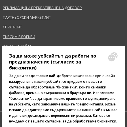
РЕКЛАМАЦИЯ И ПРЕКРАТЯВАНЕ НА ДОГОВОР
ПАРТНЬОРСКИ МАРКЕТИНГ
СПИСАНИЕ
ТЪРСИМ БЛОГЪРИ
КАРТА НА САЙТА
За да може уебсайтът да работи по
предназначение (съгласие за
бисквитки)
За да ви предоставим най-доброто изживяване при онлайн
пазаруване на нашия уебсайт, се нуждаем от вашето
съгласие да обработваме "бисквитки", които са малки
Pazaruvaj - Надежден
файлове, временно съхранявани в браузъра ви. Използваме
помощник за покупки
"бисквитки", за да гарантираме правилното функциониране
на уебсайта, като запомняме вашите предпочитания. Бихме
искали да адаптираме съдържанието на нашия сайт към вас
и да не ви досаждаме с нерелевантни реклами. Затова се
нуждаем от вашето съгласие, за да обработваме бисквитки.