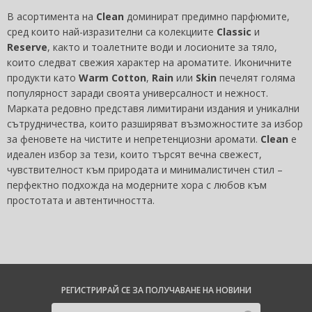
В асортимента на
Clean
доминират предимно парфюмите,
сред които най-изразителни са колекциите
Classic
и
Reserve
, както и тоалетните води и лосионите за тяло,
които следват свежия характер на ароматите. Иконичните
продукти като
Warm Cotton
,
Rain
или
Skin
печелят голяма
популярност заради своята универсалност и нежност.
Марката редовно представя лимитирани издания и уникални
сътрудничества, които разширяват възможностите за избор
за феновете на чистите и непретенциозни аромати.
Clean
е
идеален избор за тези, които търсят вечна свежест,
чувствителност към природата и минималистичен стил –
перфектно подхожда на модерните хора с любов към
простотата и автентичността.
РЕГИСТРИРАЙ СЕ ЗА ПОЛУЧАВАНЕ НА НОВИНИ