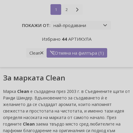
1
2
ПОКАЖИ ОТ:
Избрано
44
АРТИКУЛА
Clean
Отмяна на филтъра (1)
За марката Clean
Марка
Clean
е създадена през 2003 г. в Съединените щати от
Ранди Шиндер. Вдъхновението за създаването ѝ е
желанието да се създадат аромати, които напомнят
свежестта и простотата на чистотата, и именно тази идея
определя насоката на марката от самото начало. През
годините
Clean
заема твърдо място сред любителите на
парфюми благодарение на оригиналния си подход към