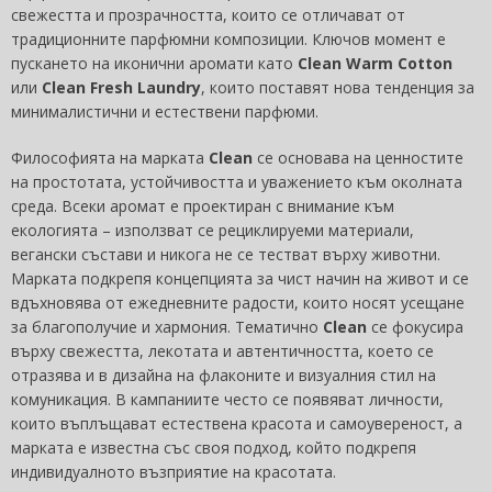
свежестта и прозрачността, които се отличават от
традиционните парфюмни композиции. Ключов момент е
пускането на иконични аромати като
Clean Warm Cotton
или
Clean Fresh Laundry
, които поставят нова тенденция за
минималистични и естествени парфюми.
Философията на марката
Clean
се основава на ценностите
на простотата, устойчивостта и уважението към околната
среда. Всеки аромат е проектиран с внимание към
екологията – използват се рециклируеми материали,
вегански състави и никога не се тестват върху животни.
Марката подкрепя концепцията за чист начин на живот и се
вдъхновява от ежедневните радости, които носят усещане
за благополучие и хармония. Тематично
Clean
се фокусира
върху свежестта, лекотата и автентичността, което се
отразява и в дизайна на флаконите и визуалния стил на
комуникация. В кампаниите често се появяват личности,
които въплъщават естествена красота и самоувереност, а
марката е известна със своя подход, който подкрепя
индивидуалното възприятие на красотата.