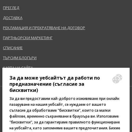
ПРЕГЛЕД
ДОСТАВКА
РЕКЛАМАЦИЯ И ПРЕКРАТЯВАНЕ НА ДОГОВОР
ПАРТНЬОРСКИ МАРКЕТИНГ
СПИСАНИЕ
ТЪРСИМ БЛОГЪРИ
КАРТА НА САЙТА
За да може уебсайтът да работи по
предназначение (съгласие за
бисквитки)
За да ви предоставим най-доброто изживяване при онлайн
пазаруване на нашия уебсайт, се нуждаем от вашето
съгласие да обработваме "бисквитки", които са малки
Pazaruvaj - Надежден
файлове, временно съхранявани в браузъра ви. Използваме
помощник за покупки
"бисквитки", за да гарантираме правилното функциониране
на уебсайта, като запомняме вашите предпочитания. Бихме