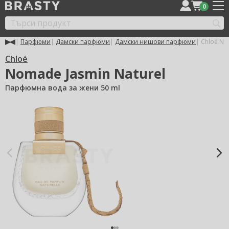
0
Парфюми
Дамски парфюми
Дамски нишови парфюми
Chloé Nom
Chloé
Nomade Jasmin Naturel
Парфюмна вода за жени 50 ml