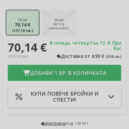
50 ml
30 ml
70,14 €
Не е в
наличност
(
137,18 лв.
)
70,14 €
В склада, четвъртък 13. 8. При
Вас
Доставка от 4,90 €
(
137,18 лв.
)
(
9,58 лв.
)
ДОБАВИ 1 БР. В КОЛИЧКАТА
КУПИ ПОВЕЧЕ БРОЙКИ И
СПЕСТИ!
Добави в количката 2бр
-3 %
Спестявате 4,21 €
(
8,23 лв.
)
Добави в количката 3бр
-4 %
Watchdog
Код: 141411
Спестявате 8,42 €
(
16,46 лв.
)