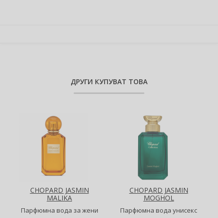
Добави в количката 4бр
-5 %
Спестявате 14,03 €
(
27,44 лв.
)
Добави в количката 5бр
-6 %
Спестявате 21,04 €
(
41,15 лв.
)
ДРУГИ КУПУВАТ ТОВА
CHOPARD JASMIN
CHOPARD JASMIN
MALIKA
MOGHOL
Парфюмна вода за жени
Парфюмна вода унисекс