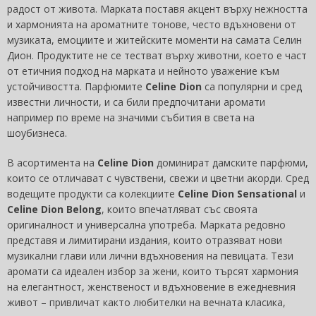
радост от живота. Марката поставя акцент върху нежността
и хармонията на ароматните тонове, често вдъхновени от
музиката, емоциите и житейските моменти на самата Селин
Дион. Продуктите не се тестват върху животни, което е част
от етичния подход на марката и нейното уважение към
устойчивостта. Парфюмите
Celine Dion
са популярни и сред
известни личности, и са били предпочитани аромати
например по време на значими събития в света на
шоубизнеса.
В асортимента на
Celine Dion
доминират дамските парфюми,
които се отличават с чувствени, свежи и цветни акорди. Сред
водещите продукти са колекциите
Celine Dion Sensational
и
Celine Dion Belong
, които впечатляват със своята
оригиналност и универсална употреба. Марката редовно
представя и лимитирани издания, които отразяват нови
музикални глави или лични вдъхновения на певицата. Тези
аромати са идеален избор за жени, които търсят хармония
на елегантност, женственост и вдъхновение в ежедневния
живот – привличат както любителки на вечната класика,