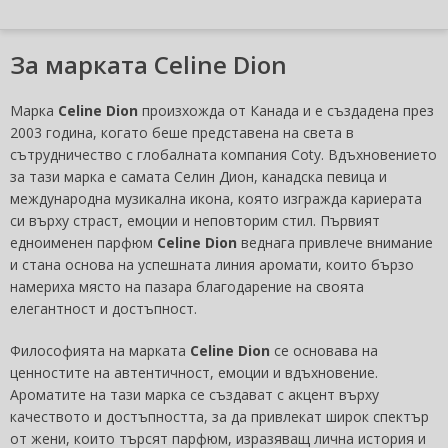
За марката Celine Dion
Марка
Celine Dion
произхожда от Канада и е създадена през
2003 година, когато беше представена на света в
сътрудничество с глобалната компания Coty. Вдъхновението
за тази марка е самата Селин Дион, канадска певица и
международна музикална икона, която изгражда кариерата
си върху страст, емоции и неповторим стил. Първият
едноименен парфюм
Celine Dion
веднага привлече внимание
и стана основа на успешната линия аромати, които бързо
намериха място на пазара благодарение на своята
елегантност и достъпност.
Философията на марката
Celine Dion
се основава на
ценностите на автентичност, емоции и вдъхновение.
Ароматите на тази марка се създават с акцент върху
качеството и достъпността, за да привлекат широк спектър
от жени, които търсят парфюм, изразяващ лична история и