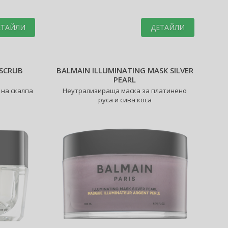
ден по-приятен!
ЕТАЙЛИ
ДЕТАЙЛИ
 SCRUB
BALMAIN ILLUMINATING MASK SILVER
PEARL
 на скалпа
Неутрализираща маска за платинено
руса и сива коса