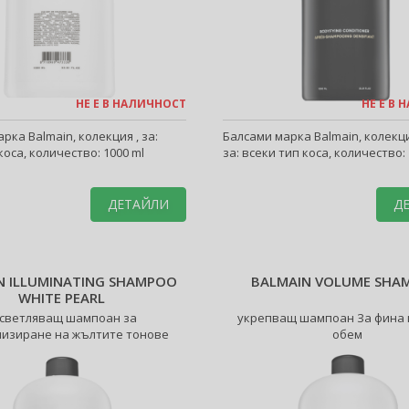
НЕ Е В НАЛИЧНОСТ
НЕ Е В
рка Balmain, колекция , за:
Балсами марка Balmain, колек
коса, количество: 1000 ml
за: всеки тип коса, количество: 
ДЕТАЙЛИ
Д
N ILLUMINATING SHAMPOO
BALMAIN VOLUME SHA
WHITE PEARL
светляващ шампоан за
укрепващ шампоан За фина 
лизиране на жълтите тонове
обем