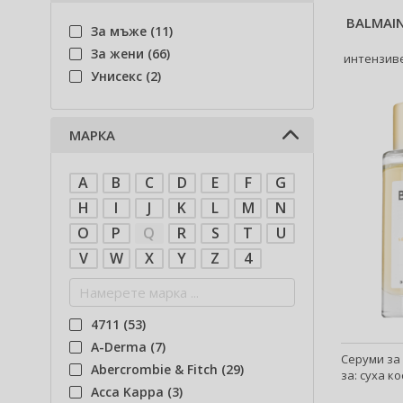
Парфюми (7)
BALMAIN
За мъже (11)
Козметика за коса (71)
За жени (66)
интензиве
Унисекс (2)
МАРКА
A
B
C
D
E
F
G
H
I
J
K
L
M
N
O
P
Q
R
S
T
U
V
W
X
Y
Z
4
4711 (53)
A-Derma (7)
Серуми за 
Abercrombie & Fitch (29)
за: суха ко
Acca Kappa (3)