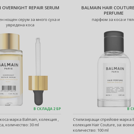
 OVERNIGHT REPAIR SERUM
BALMAIN HAIR COUTURE
PERFUME
н нощен серум за много суха и
парфюм за коса и тял
увредена коса
В СКЛАДА 2 БР
В С
коса марка Balmain, колекция ,
Стилизиращи спрейове марка B
са, количество: 30 ml
колекция Hair Couture, за: всеки
количество: 100 ml