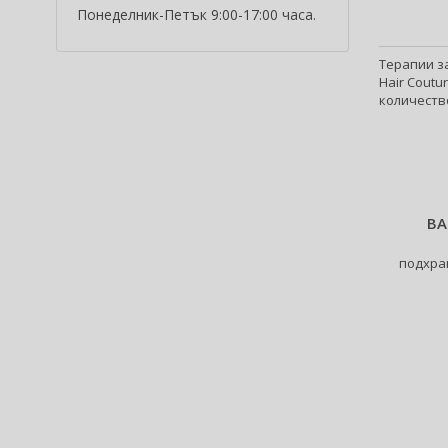
Понеделник-Петък 9:00-17:00 часа.
Alfred Sung (7)
Alpecin (3)
Терапии за
Alter Ego (35)
Hair Coutu
Alterna (148)
количество
Alyssa Ashley (50)
American Crew (82)
Amethyste Professional (1)
Amika (9)
Amouage (81)
BA
Amouroud (1)
подхра
Anastasia Beverly Hills (35)
Andy Warhol (2)
Anfar (61)
Anfas (1)
Angel Schlesser (35)
Animale (4)
Anna Sui (24)
Annayake (14)