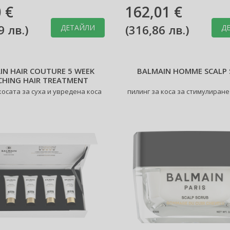
 €
162,01 €
9 лв.
)
(
316,86 лв.
)
ДЕТАЙЛИ
Д
IN HAIR COUTURE 5 WEEK
BALMAIN HOMME SCALP
CHING HAIR TREATMENT
косата за суха и увредена коса
пилинг за коса за стимулиране