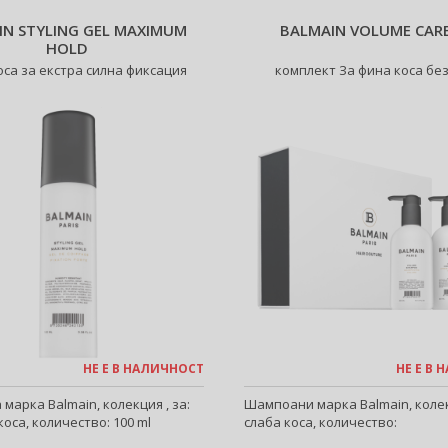
IN STYLING GEL MAXIMUM
BALMAIN VOLUME CARE
HOLD
коса за екстра силна фиксация
комплект За фина коса бе
НЕ Е В НАЛИЧНОСТ
НЕ Е В
а марка Balmain, колекция , за:
Шампоани марка Balmain, колекц
коса, количество: 100 ml
слаба коса, количество: