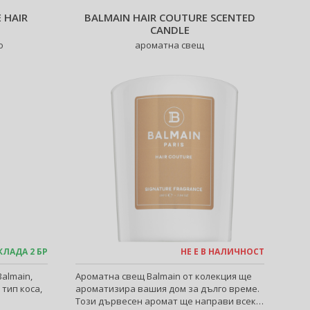
 HAIR
BALMAIN HAIR COUTURE SCENTED
CANDLE
о
ароматна свещ
КЛАДА 2 БР
НЕ Е В НАЛИЧНОСТ
almain,
Ароматна свещ Balmain от колекция ще
 тип коса,
ароматизира вашия дом за дълго време.
Този дървесен аромат ще направи всеки