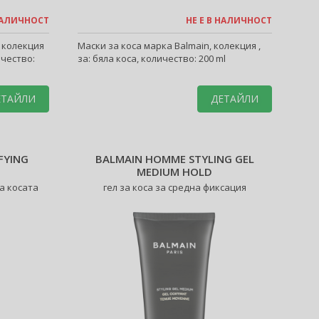
 НАЛИЧНОСТ
НЕ Е В НАЛИЧНОСТ
, колекция
Маски за коса марка Balmain, колекция ,
ичество:
за: бяла коса, количество: 200 ml
ЕТАЙЛИ
ДЕТАЙЛИ
FYING
BALMAIN HOMME STYLING GEL
MEDIUM HOLD
а косата
гел за коса за средна фиксация