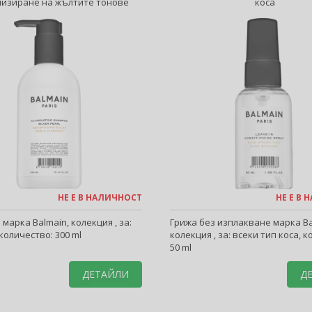
лизиране на жълтите тонове
коса
НЕ Е В НАЛИЧНОСТ
НЕ Е В
арка Balmain, колекция , за:
Грижа без изплакване марка Ba
 количество: 300 ml
колекция , за: всеки тип коса, 
50 ml
ДЕТАЙЛИ
Д