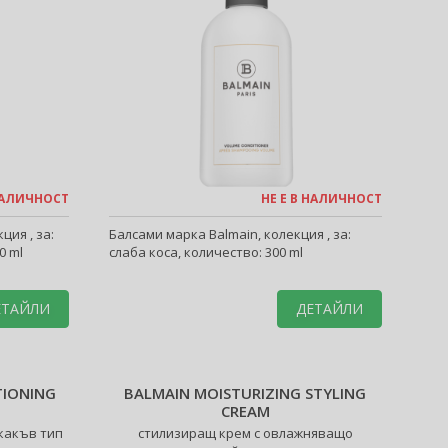
 НАЛИЧНОСТ
НЕ Е В НАЛИЧНОСТ
ия , за:
Балсами марка Balmain, колекция , за:
0 ml
слаба коса, количество: 300 ml
ЕТАЙЛИ
ДЕТАЙЛИ
TIONING
BALMAIN MOISTURIZING STYLING
CREAM
какъв тип
стилизиращ крем с овлажняващо