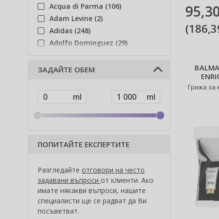
Acqua di Parma (106)
95,30
Adam Levine (2)
(
186,3
Adidas (248)
Adolfo Dominguez (29)
Adyan (78)
BALMA
Affinage (1)
ЗАДАЙТЕ ОБЕМ
ENRI
Afnan (86)
Грижа за 
Agent Provocateur (13)
Ahava (49)
Aigner (43)
Ajmal (87)
Al Haramain (185)
ПОПИТАЙТЕ ЕКСПЕРТИТЕ
Al Wataniah (79)
Alberta Ferretti (1)
Разгледайте
отговори на често
Alcina (156)
задавани въпроси
от клиенти. Ако
Alexander McQueen (2)
имате някакви въпроси, нашите
специалисти ще се радват да Ви
Alexandre.J (34)
посъветват.
Alfaparf Milano (175)