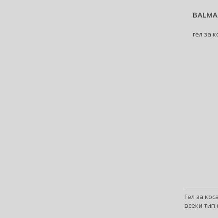
Billie Eilish (5)
BALMA
Bio-Oil (2)
гел за 
Biodance (7)
Bioderma (164)
Biorepair (22)
BioSilk (38)
Biotherm (107)
Biretix (1)
BlanX (14)
Blumarine (4)
Bob Mackie (2)
Bobbi Brown (29)
Body Tones (3)
BodyBoom (9)
Bond No. 9 (83)
Borotalco (11)
Гел за кос
всеки тип 
Bottega Veneta (22)
Boucheron (38)