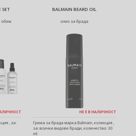
 SET
BALMAIN BEARD OIL
з обем
олио за брада
 НАЛИЧНОСТ
НЕ Е В НАЛИЧНОСТ
ия , за:
Грижа за брада марка Balmain, колекция ,
за: всички видове бради, количество: 30
ml