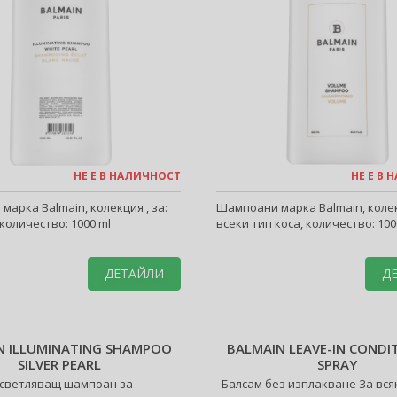
НЕ Е В НАЛИЧНОСТ
НЕ Е В
арка Balmain, колекция , за:
Шампоани марка Balmain, колекц
 количество: 1000 ml
всеки тип коса, количество: 100
ДЕТАЙЛИ
Д
N ILLUMINATING SHAMPOO
BALMAIN LEAVE-IN CONDI
SILVER PEARL
SPRAY
светляващ шампоан за
Балсам без изплакване За вся