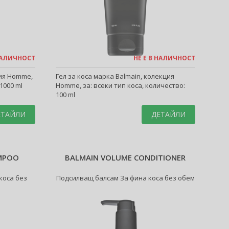
 НАЛИЧНОСТ
НЕ Е В НАЛИЧНОСТ
ция Homme,
Гел за коса марка Balmain, колекция
1000 ml
Homme, за: всеки тип коса, количество:
100 ml
ЕТАЙЛИ
ДЕТАЙЛИ
MPOO
BALMAIN VOLUME CONDITIONER
коса без
Подсилващ балсам За фина коса без обем