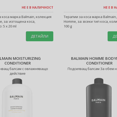
НЕ Е В НАЛИЧНОСТ
НЕ Е В
 коса марка Balmain, колекция
Терапии за коса марка Balmain
re, за: изтощена коса,
Homme, за: всеки тип коса, кол
: 5 x 20 ml
100 g
ДЕТАЙЛИ
Д
LMAIN MOISTURIZING
BALMAIN HOMME BODY
CONDITIONER
CONDITIONER
нващ балсам с овлажняващо
Подсилващ балсам За обем н
действие