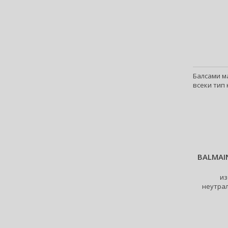
Anne Möller (20)
Annick Goutal (49)
Antonio Banderas (69)
Antonio Puig (9)
Anua (29)
Apivita (64)
Балсами ма
Apothecary87 (5)
всеки тип 
Aquolina (30)
Arabiyat Prestige (68)
Aramis (14)
Ard Al Zaafaran (21)
Ardell (53)
BALMAI
Ariana Grande (18)
Aristocrazy (4)
из
неутра
Armaf (296)
Armand Basi (20)
Armani (Giorgio Armani) (217)
Artdeco (159)