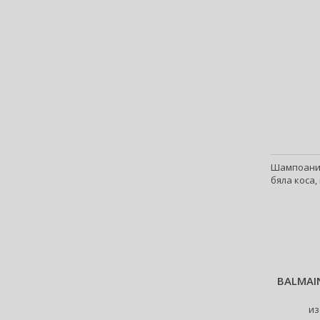
Artègo (67)
Asdaaf (30)
ASP (2)
Atkinsons (32)
Atopalm (7)
Aveda (61)
Avène (32)
Avril Lavigne (9)
Axe (4)
Шампоани м
Axis-Y (13)
бяла коса,
Azha (37)
Azzaro (84)
Babor (20)
Baby Boom (4)
Baldessarini (35)
BALMAI
Baldinini (1)
Balenciaga (3)
из
Balmain (79)