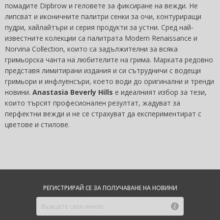
помадите Dipbrow и геловете за фиксиране на вежди. Не
липсват и иконичните палитри сенки за очи, контуриращи
пудри, хайлайтъри и серия продукти за устни. Сред най-
известните колекции са палитрата Modern Renaissance и
Norvina Collection, които са задължителни за всяка
гримьорска чанта на любителите на грима. Марката редовно
представя лимитирани издания и си сътрудничи с водещи
гримьори и инфлуенсъри, което води до оригинални и тренди
новини.
Anastasia Beverly Hills
е идеалният избор за тези,
които търсят професионален резултат, жадуват за
перфектни вежди и не се страхуват да експериментират с
цветове и стилове.
РЕГИСТРИРАЙ СЕ ЗА ПОЛУЧАВАНЕ НА НОВИНИ