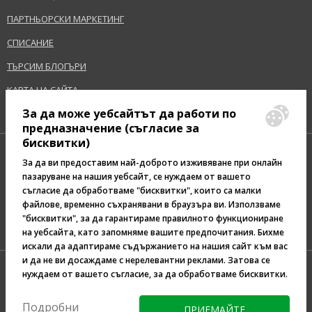
ПАРТНЬОРСКИ МАРКЕТИНГ
СПИСАНИЕ
ТЪРСИМ БЛОГЪРИ
КАРТА НА САЙТА
За да може уебсайтът да работи по
предназначение (съгласие за
бисквитки)
За да ви предоставим най-доброто изживяване при онлайн
пазаруване на нашия уебсайт, се нуждаем от вашето
съгласие да обработваме "бисквитки", които са малки
Pazaruvaj - Надежден
файлове, временно съхранявани в браузъра ви. Използваме
помощник за покупки
"бисквитки", за да гарантираме правилното функциониране
на уебсайта, като запомняме вашите предпочитания. Бихме
искали да адаптираме съдържанието на нашия сайт към вас
и да не ви досаждаме с нерелевантни реклами. Затова се
нуждаем от вашето съгласие, за да обработваме бисквитки.
Подробни
ПРИЕМАЙТЕ