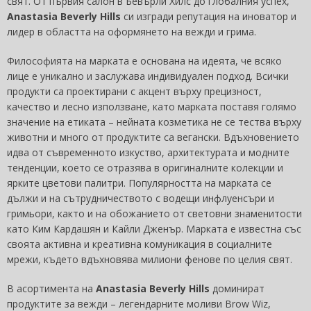
свят. От първия салон в Бевърли Хилс до глобалния успех,
Anastasia Beverly Hills
си изгради репутация на иноватор и
лидер в областта на оформянето на вежди и грима.
Философията на марката е основана на идеята, че всяко
лице е уникално и заслужава индивидуален подход. Всички
продукти са проектирани с акцент върху прецизност,
качество и лесно използване, като марката поставя голямо
значение на етиката – нейната козметика не се тества върху
животни и много от продуктите са вегански. Вдъхновението
идва от съвременното изкуство, архитектурата и модните
тенденции, което се отразява в оригиналните колекции и
ярките цветови палитри. Популярността на марката се
дължи и на сътрудничеството с водещи инфлуенсъри и
гримьори, както и на обожанието от световни знаменитости
като Ким Кардашян и Кайли Дженър. Марката е известна със
своята активна и креативна комуникация в социалните
мрежи, където вдъхновява милиони фенове по целия свят.
В асортимента на
Anastasia Beverly Hills
доминират
продуктите за вежди – легендарните моливи Brow Wiz,