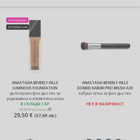
РАЗПРОДАЖБА
ОТСТЪПКА 14 %
ANASTASIA BEVERLY HILLS
ANASTASIA BEVERLY HILLS
LUMINOUS FOUNDATION
DOMED KABUKI PRO BRUSH A30
дълготраен фон дьо тен за
кабуки четка за фон дьо тен
уеднаквена и изсветлена кожа
В СКЛАДА 1 БР
НЕ Е В НАЛИЧНОСТ
34,69 €
(
67,84 лв.
)
29,50 €
(
57,69 лв.
)