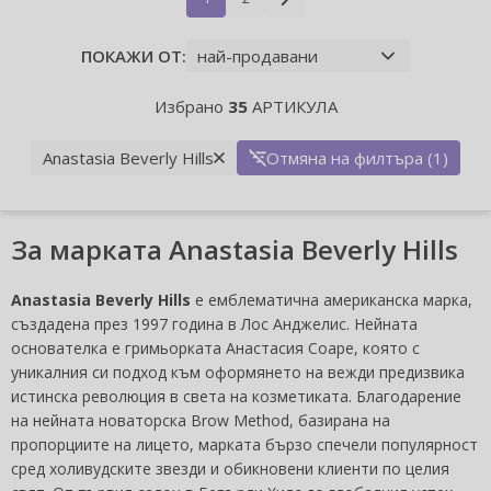
ПОКАЖИ ОТ:
Избрано
35
АРТИКУЛА
Anastasia Beverly Hills
Отмяна на филтъра (1)
За марката Anastasia Beverly Hills
Anastasia Beverly Hills
е емблематична американска марка,
създадена през 1997 година в Лос Анджелис. Нейната
основателка е гримьорката Анастасия Соаре, която с
уникалния си подход към оформянето на вежди предизвика
истинска революция в света на козметиката. Благодарение
на нейната новаторска Brow Method, базирана на
пропорциите на лицето, марката бързо спечели популярност
сред холивудските звезди и обикновени клиенти по целия