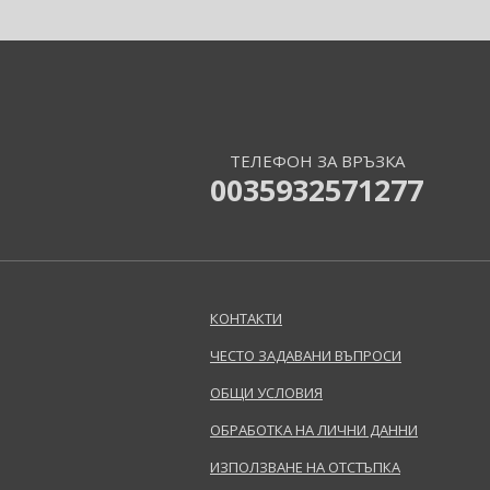
Barulab (6)
Bath & Body Works (62)
Batiste (32)
Beauty of Joseon (25)
Bebe (11)
Benefit (45)
ТЕЛЕФОН ЗА ВРЪЗКА
0035932571277
Benetton (61)
Bentley (25)
Berani (14)
Beter (7)
Betsey Johnson (1)
КОНТАКТИ
Betty Boop (3)
Beverly Hills Polo Club (12)
ЧЕСТО ЗАДАВАНИ ВЪПРОСИ
Beyonce (21)
ОБЩИ УСЛОВИЯ
Bijan (3)
ОБРАБОТКА НА ЛИЧНИ ДАННИ
Bill Blass (5)
Billie Eilish (6)
ИЗПОЛЗВАНЕ НА ОТСТЪПКА
Bio-Oil (2)