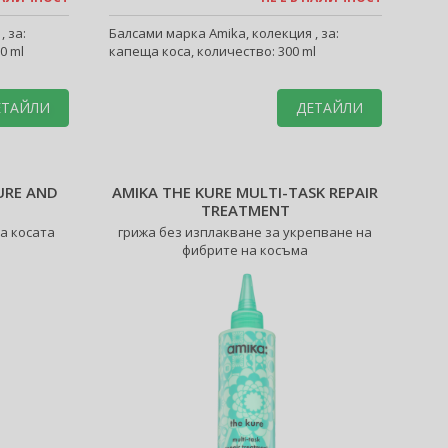
 за:
Балсами марка Amika, колекция , за:
0 ml
капеща коса, количество: 300 ml
ЕТАЙЛИ
ДЕТАЙЛИ
URE AND
AMIKA THE KURE MULTI-TASK REPAIR
TREATMENT
а косата
грижа без изплакване за укрепване на
фибрите на косъма