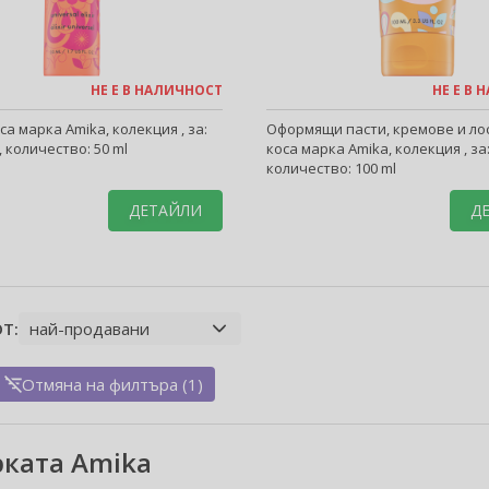
НЕ Е В НАЛИЧНОСТ
НЕ Е В
са марка Amika, колекция , за:
Оформящи пасти, кремове и ло
, количество: 50 ml
коса марка Amika, колекция , за:
количество: 100 ml
ДЕТАЙЛИ
Д
Т:
Отмяна на филтъра (1)
рката Amika