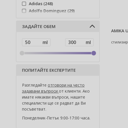
Adidas (248)
Adolfo Dominguez (29)
Adyan (81)
Affinage (1)
ЗАДАЙТЕ ОБЕМ
AMIKA 
Afnan (94)
Agent Provocateur (13)
стилизир
Ahava (49)
Aigner (42)
Ajmal (85)
Al Haramain (202)
ПОПИТАЙТЕ ЕКСПЕРТИТЕ
Al Wataniah (82)
Alberta Ferretti (1)
Разгледайте
отговори на често
Alcina (156)
задавани въпроси
от клиенти. Ако
Alexander McQueen (2)
имате някакви въпроси, нашите
специалисти ще се радват да Ви
Alexandre.J (34)
посъветват.
Alfaparf Milano (175)
Понеделник-Петък 9:00-17:00 часа.
Alfred Sung (7)
Alpecin (3)