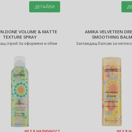
ДЕТАЙЛИ
Д
UN.DONE VOLUME & MATTE
AMIKA VELVETEEN DR
TEXTURE SPRAY
SMOOTHING BAL
ащ спрей За оформяне и обем
Заглаждащ балсам за непоко
НЕ Е В НАЛИЧНОСТ
НЕ Е В