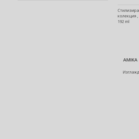
Alter Ego (35)
Стилизира
Alterna (148)
колекция ,
Alyssa Ashley (51)
192 ml
American Crew (82)
Amethyste Professional (1)
Amika (9)
Amouage (81)
Amouroud (1)
AMIKA 
Anastasia Beverly Hills (35)
Изглаж
Andy Warhol (2)
Anfar (61)
Anfas (1)
Angel Schlesser (35)
Animale (4)
Anna Sui (24)
Annayake (14)
Anne Möller (20)
Annick Goutal (49)