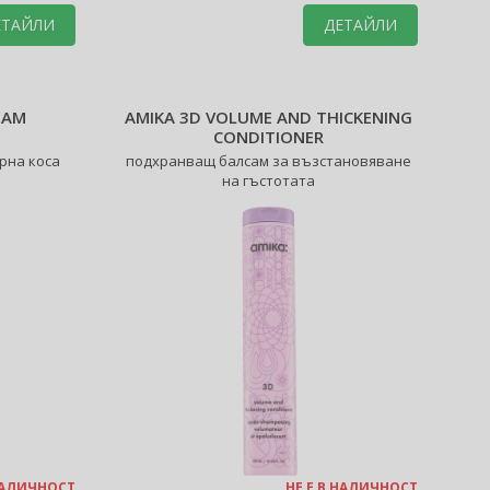
ЕТАЙЛИ
ДЕТАЙЛИ
EAM
AMIKA 3D VOLUME AND THICKENING
M
CONDITIONER
рна коса
подхранващ балсам за възстановяване
на гъстотата
 НАЛИЧНОСТ
НЕ Е В НАЛИЧНОСТ