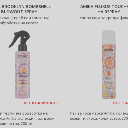
A BROOKLYN BOMBSHELL
AMIKA FLUXUS TOUCH
BLOWOUT SPRAY
HAIRSPRAY
зиращ спрей при топлинна
лак за коса за средна фи
обработка на косата
НЕ Е В НАЛИЧНОСТ
НЕ Е В
и термична обработка на
Лак за коса марка Amika, колекц
ка Amika, колекция , за: всеки
всеки тип коса, количество: 270
количество: 200 ml