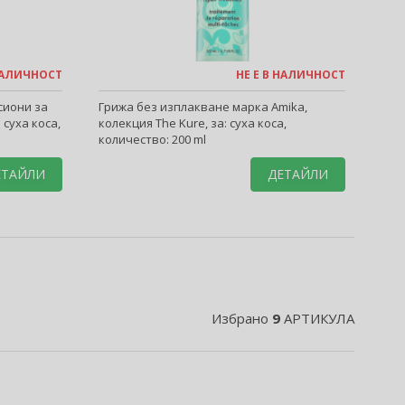
 НАЛИЧНОСТ
НЕ Е В НАЛИЧНОСТ
сиони за
Грижа без изплакване марка Amika,
 суха коса,
колекция The Kure, за: суха коса,
количество: 200 ml
ЕТАЙЛИ
ДЕТАЙЛИ
Избрано
9
АРТИКУЛА