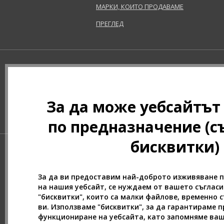
МАРКИ, КОИТО ПРОДАВАМЕ
Biodance (7)
ПРЕГЛЕД
Bioderma (164)
Biorepair (22)
BioSilk (38)
Biotherm (107)
Biretix (1)
BlanX (14)
Blumarine (4)
За да може уебсайтът
Bob Mackie (2)
по предназначение (с
Bobbi Brown (29)
Body Tones (3)
бисквитки)
BodyBoom (9)
Bond No. 9 (85)
Borotalco (11)
За да ви предоставим най-доброто изживяване 
Bottega Veneta (22)
на нашия уебсайт, се нуждаем от вашето съглас
"бисквитки", които са малки файлове, временно 
Boucheron (37)
ви. Използваме "бисквитки", за да гарантираме 
Bourjois (111)
функциониране на уебсайта, като запомняме ва
Britney Spears (41)