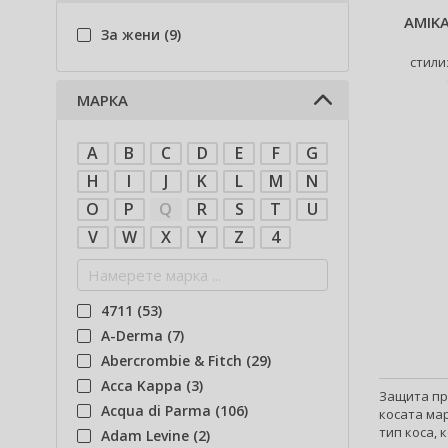
AMIK
За жени (9)
стили
МАРКА
A
B
C
D
E
F
G
H
I
J
K
L
M
N
O
P
Q
R
S
T
U
V
W
X
Y
Z
4
4711 (53)
A-Derma (7)
Abercrombie & Fitch (29)
Acca Kappa (3)
Защита пр
Acqua di Parma (106)
косата мар
тип коса, 
Adam Levine (2)