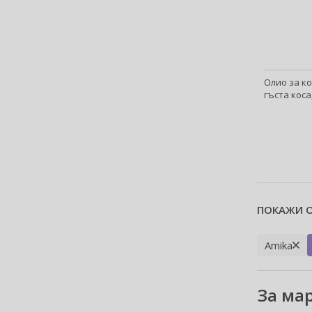
Antonio Banderas (69)
Antonio Puig (9)
Anua (29)
Apivita (64)
Apothecary87 (5)
Олио за ко
гъста коса
Aquolina (30)
Arabiyat Prestige (68)
Aramis (15)
Ard Al Zaafaran (21)
Ardell (53)
Ariana Grande (18)
Aristocrazy (4)
ПОКАЖИ О
Armaf (304)
Armand Basi (19)
Amika
Armani (Giorgio Armani) (218)
Artdeco (159)
За ма
Artègo (67)
Asdaaf (30)