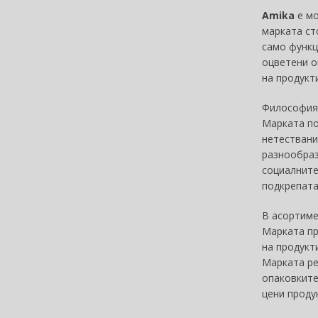
ASP (2)
Amika
е мо
марката ст
Atkinsons (33)
само функц
Atopalm (7)
оцветени о
Aveda (61)
на продукт
Avène (32)
Avril Lavigne (9)
Философия
Axe (4)
Марката по
Axis-Y (13)
нетествани
разнообраз
Azha (37)
социалните
Azzaro (84)
подкрепата
Babor (20)
Baby Boom (4)
В асортим
Baldessarini (35)
Марката пр
Baldinini (1)
на продукт
Balenciaga (3)
Марката ре
опаковките
Balmain (79)
цени проду
Banana Republic (48)
Banbu (1)