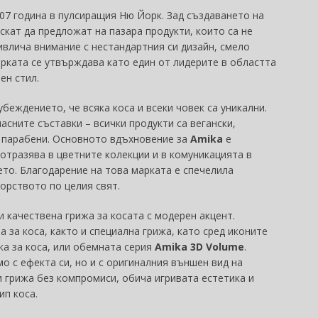
007 година в пулсиращия Ню Йорк. Зад създаването на
скат да предложат на пазара продукти, които са не
влича внимание с нестандартния си дизайн, смело
арката се утвърждава като един от лидерите в областта
ен стил.
беждението, че всяка коса и всеки човек са уникални.
сните съставки – всички продукти са вегански,
и парабени. Основното вдъхновение за
Amika
е
 отразява в цветните колекции и в комуникацията в
ето. Благодарение на това марката е спечелила
орството по целия свят.
 качествена грижа за косата с модерен акцент.
 за коса, както и специална грижа, като сред иконите
а за коса, или обемната серия
Amika 3D Volume
.
о с ефекта си, но и с оригиналния външен вид на
си грижа без компромиси, обича игривата естетика и
ип коса.