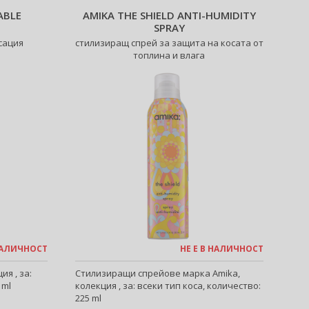
ABLE
AMIKA THE SHIELD ANTI-HUMIDITY
SPRAY
ксация
стилизиращ спрей за защита на косата от
топлина и влага
 НАЛИЧНОСТ
НЕ Е В НАЛИЧНОСТ
ия , за:
Стилизиращи спрейове марка Amika,
 ml
колекция , за: всеки тип коса, количество:
225 ml