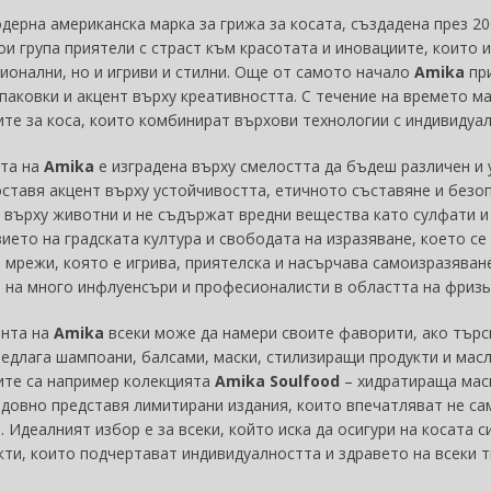
дерна американска марка за грижа за косата, създадена през 2
ои група приятели с страст към красотата и иновациите, които и
ионални, но и игриви и стилни. Още от самото начало
Amika
при
паковки и акцент върху креативността. С течение на времето м
ите за коса, които комбинират върхови технологии с индивидуал
та на
Amika
е изградена върху смелостта да бъдеш различен и у
ставя акцент върху устойчивостта, етичното съставяне и безопа
 върху животни и не съдържат вредни вещества като сулфати 
ието на градската култура и свободата на изразяване, което се
 мрежи, която е игрива, приятелска и насърчава самоизразяван
 на много инфлуенсъри и професионалисти в областта на фризь
ента на
Amika
всеки може да намери своите фаворити, ако търси
едлага шампоани, балсами, маски, стилизиращи продукти и масла
ите са например колекцията
Amika Soulfood
– хидратираща маск
довно представя лимитирани издания, които впечатляват не сам
. Идеалният избор е за всеки, който иска да осигури на косата 
кти, които подчертават индивидуалността и здравето на всеки т