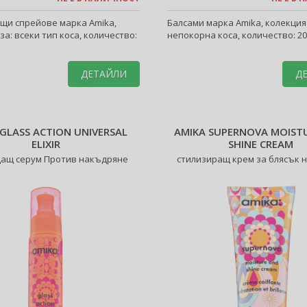
щи спрейове марка Amika,
Балсами марка Amika, колекция ,
 за: всеки тип коса, количество:
непокорна коса, количество: 20
ДЕТАЙЛИ
Д
GLASS ACTION UNIVERSAL
AMIKA SUPERNOVA MOIST
ELIXIR
SHINE CREAM
дащ серум Против накъдряне
стилизиращ крем за блясък н