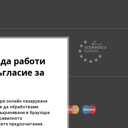
Pazaruvaj - Надежден
 да работи
помощник за покупки
ъгласие за
при онлайн пазаруване
ие да обработваме
съхранявани в браузъра
правилното
шите предпочитания.