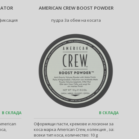
NATOR
AMERICAN CREW BOOST POWDER
 фиксация
пудра За обем на косата
В СКЛАДА
В СКЛАДА
American
Оформящи пасти, кремове и лосиони за
оса,
коса марка American Crew, колекция , за:
всеки тип коса, количество: 10 g