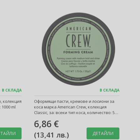
В СКЛАДА
В СКЛАДА
, колекция
Оформящи пасти, кремове и лосиони за
: 1000 ml
коса марка American Crew, колекция
Classic, за: всеки тип коса, количество: 50
g
6,86 €
(
13,41 лв.
)
ЕТАЙЛИ
ДЕТАЙЛИ