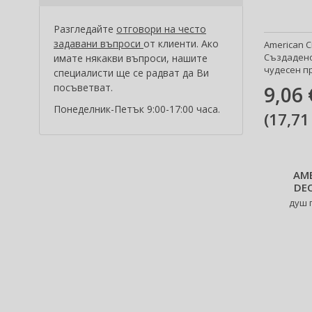
Al Wataniah (82)
Alberta Ferretti (1)
Разгледайте
отговори на често
Alcina (156)
задавани въпроси
от клиенти. Ако
American C
Alexander McQueen (2)
Създадено
имате някакви въпроси, нашите
чудесен пр
специалисти ще се радват да Ви
Alexandre.J (34)
посъветват.
9,06 
Alfaparf Milano (175)
Понеделник-Петък 9:00-17:00 часа.
Alfred Sung (7)
(
17,71
Alpecin (3)
Alter Ego (35)
Alterna (148)
AME
Alyssa Ashley (51)
DE
American Crew (82)
душ 
Amethyste Professional (1)
Amika (9)
Amouage (81)
Amouroud (1)
Anastasia Beverly Hills (35)
Andy Warhol (2)