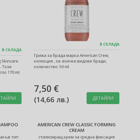
В СКЛАДА
В СКЛАДА
Грижа за брада марка American Crew,
 Skincare.
колекция , за: всички видове бради,
. Този
количество: 50 ml
ло 170 ml.
7,50 €
(
14,66 лв.
)
ЕТАЙЛИ
ДЕТАЙЛИ
SHAMPOO
AMERICAN CREW CLASSIC FORMING
CREAM
акъв тип
стилизиращ крем за средна фиксация