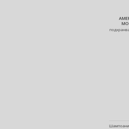
Babor (20)
Baby Boom (4)
AMER
Baldessarini (35)
MO
Baldinini (1)
подхранва
Balenciaga (3)
Balmain (79)
Banana Republic (48)
Banbu (1)
Barulab (6)
Bath & Body Works (62)
Batiste (32)
Beauty of Joseon (25)
Bebe (11)
Benefit (45)
Benetton (61)
Bentley (25)
Berani (14)
Шампоани 
Beter (7)