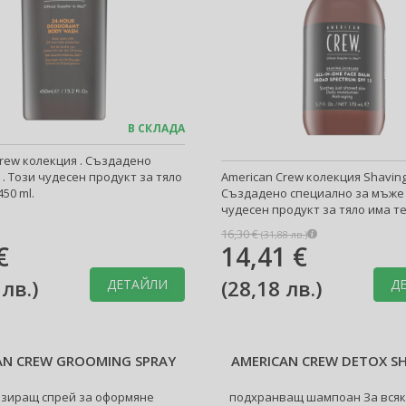
В СКЛАДА
Crew колекция . Създадено
. Този чудесен продукт за тяло
American Crew колекция Shaving
450 ml.
Създадено специално за мъже 
чудесен продукт за тяло има тег
16,30 €
(
31,88 лв.
)
€
14,41 €
 лв.
)
(
28,18 лв.
)
ДЕТАЙЛИ
Д
AN CREW GROOMING SPRAY
AMERICAN CREW DETOX 
изиращ спрей за оформяне
подхранващ шампоан За всяк