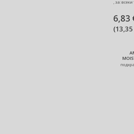
, за: всеки
Betsey Johnson (1)
Betty Boop (3)
6,83 
Beverly Hills Polo Club (12)
Beyonce (21)
(
13,35
Bijan (3)
Bill Blass (5)
Billie Eilish (6)
A
Bio-Oil (2)
MOIS
Biodance (7)
подхра
Bioderma (164)
Biorepair (22)
BioSilk (38)
Biotherm (107)
Biretix (1)
BlanX (14)
Blumarine (4)
Bob Mackie (2)
Bobbi Brown (29)