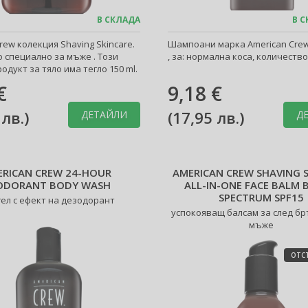
В СКЛАДА
В С
rew колекция Shaving Skincare.
Шампоани марка American Crew
 специално за мъже . Този
, за: нормална коса, количество:
одукт за тяло има тегло 150 ml.
€
9,18 €
 лв.
)
(
17,95 лв.
)
ДЕТАЙЛИ
Д
RICAN CREW 24-HOUR
AMERICAN CREW SHAVING 
ODORANT BODY WASH
ALL-IN-ONE FACE BALM
SPECTRUM SPF15
гел с ефект на дезодорант
успокояващ балсам за след бр
мъже
ОТС