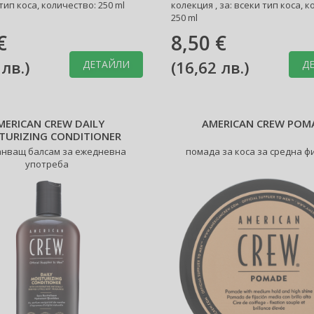
 тип коса, количество: 250 ml
колекция , за: всеки тип коса, 
250 ml
€
8,50 €
 лв.
)
(
16,62 лв.
)
ДЕТАЙЛИ
Д
MERICAN CREW DAILY
AMERICAN CREW POM
TURIZING CONDITIONER
нващ балсам за ежедневна
помада за коса за средна ф
употреба