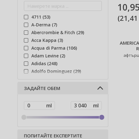
10,95
(
21,41
4711 (53)
A-Derma (7)
Abercrombie & Fitch (29)
Acca Kappa (3)
AMERICA
Acqua di Parma (106)
R
афтърш
Adam Levine (2)
Adidas (248)
Adolfo Dominguez (29)
Adyan (81)
Affinage (1)
ЗАДАЙТЕ ОБЕМ
Afnan (94)
Agent Provocateur (13)
Ahava (49)
Aigner (42)
Ajmal (85)
Al Haramain (202)
ПОПИТАЙТЕ ЕКСПЕРТИТЕ