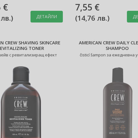
 €
7,55 €
 лв.
)
(
14,76 лв.
)
ДЕТАЙЛИ
Д
N CREW SHAVING SKINCARE
AMERICAN CREW DAILY CL
EVITALIZING TONER
SHAMPOO
ейв с ревитализиращ ефект
čisticí šampon за ежедневна 