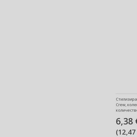
Ariana Grande (18)
Aristocrazy (4)
Armaf (304)
Armand Basi (19)
Armani (Giorgio Armani) (218)
Artdeco (159)
Artègo (67)
Asdaaf (30)
ASP (2)
Atkinsons (33)
Atopalm (7)
Aveda (61)
Avène (32)
Стилизира
Avril Lavigne (9)
Crew, колек
количество
Axe (4)
Axis-Y (13)
6,38 
Azha (37)
(
12,47
Azzaro (84)