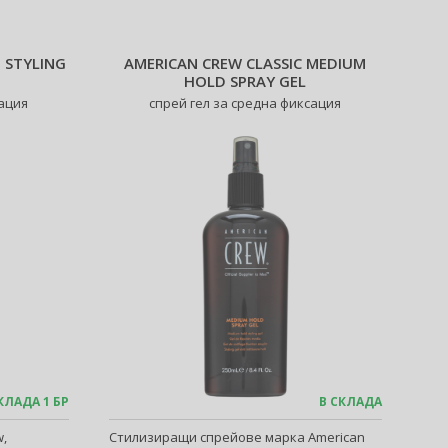
 STYLING
AMERICAN CREW CLASSIC MEDIUM
HOLD SPRAY GEL
сация
спрей гел за средна фиксация
КЛАДА 1 БР
В СКЛАДА
w,
Стилизиращи спрейове марка American