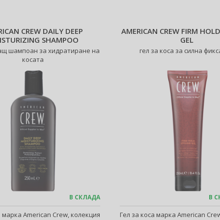
ICAN CREW DAILY DEEP
AMERICAN CREW FIRM HOLD
ISTURIZING SHAMPOO
GEL
щ шампоан за хидратиране на
гел за коса за силна фик
косата
В СКЛАДА
В С
марка American Crew, колекция
Гел за коса марка American Cre