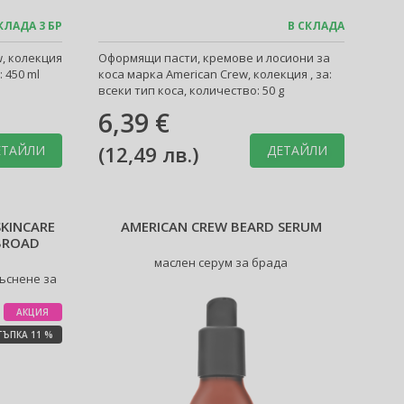
КЛАДА 3 БР
В СКЛАДА
, колекция
Оформящи пасти, кремове и лосиони за
 450 ml
коса марка American Crew, колекция , за:
всеки тип коса, количество: 50 g
6,39 €
(
12,49 лв.
)
ЕТАЙЛИ
ДЕТАЙЛИ
SKINCARE
AMERICAN CREW BEARD SERUM
 BROAD
маслен серум за брада
ъснене за
АКЦИЯ
ТЪПКА 11 %