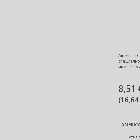
Anfar (61)
Anfas (1)
Angel Schlesser (35)
Animale (4)
Anna Sui (24)
Annayake (14)
Anne Möller (20)
American 
Annick Goutal (49)
специално 
Antonio Banderas (69)
има тегло 
Antonio Puig (9)
Anua (29)
8,51 
Apivita (64)
Apothecary87 (5)
(
16,64
Aquolina (30)
Arabiyat Prestige (68)
Aramis (15)
AMERIC
Ard Al Zaafaran (21)
Ardell (53)
стил