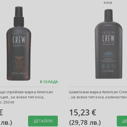
коса
В СКЛАДА
щи спрейове марка American
Шампоани марка American Crew
ция , за: всеки тип коса,
, за: всеки тип коса, количество
: 250 ml
€
15,23 €
 лв.
)
(
29,78 лв.
)
ДЕТАЙЛИ
Д