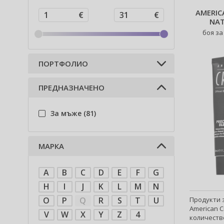
AMERIC
NAT
боя за
ПОРТФОЛИО
ПРЕДНАЗНАЧЕНО
Козметика за коса (74)
Козметика за лице и тяло (8)
За мъже (81)
МАРКА
A
B
C
D
E
F
G
H
I
J
K
L
M
N
Продукти 
O
P
Q
R
S
T
U
American C
V
W
X
Y
Z
4
количество