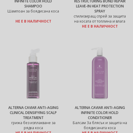
INFINITE COLOR HOLD
RESTRUCTURING BOND REPAIR
SHAMPOO
LEAVE-IN HEAT PROTECTION
Шампоан за боядисана коса
SPRAY
стилизиращ спрей за защита
НЕ Е В НАЛИЧНОСТ
на косата от топлина и влага
НЕ Е В НАЛИЧНОСТ
ALTERNA CAVIAR ANTI-AGING
ALTERNA CAVIAR ANTI-AGING
CLINICAL DENSIFYING SCALP
INFINITE COLOR HOLD
TREATMENT
CONDITIONER
грижа без изплакване за
Балсам За блясък и защита на
рядка коса
боядисаната коса
НЕ Е В НАЛИЧНОСТ
НЕ Е В НАЛИЧНОСТ