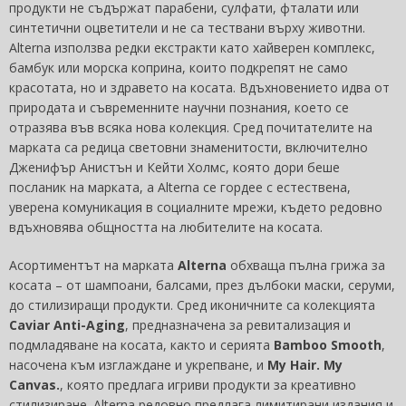
продукти не съдържат парабени, сулфати, фталати или
синтетични оцветители и не са тествани върху животни.
Alterna използва редки екстракти като хайверен комплекс,
бамбук или морска коприна, които подкрепят не само
красотата, но и здравето на косата. Вдъхновението идва от
природата и съвременните научни познания, което се
отразява във всяка нова колекция. Сред почитателите на
марката са редица световни знаменитости, включително
Дженифър Анистън и Кейти Холмс, която дори беше
посланик на марката, а Alterna се гордее с естествена,
уверена комуникация в социалните мрежи, където редовно
вдъхновява общността на любителите на косата.
Асортиментът на марката
Alterna
обхваща пълна грижа за
косата – от шампоани, балсами, през дълбоки маски, серуми,
до стилизиращи продукти. Сред иконичните са колекцията
Caviar Anti-Aging
, предназначена за ревитализация и
подмладяване на косата, както и серията
Bamboo Smooth
,
насочена към изглаждане и укрепване, и
My Hair. My
Canvas.
, която предлага игриви продукти за креативно
стилизиране. Alterna редовно предлага лимитирани издания и