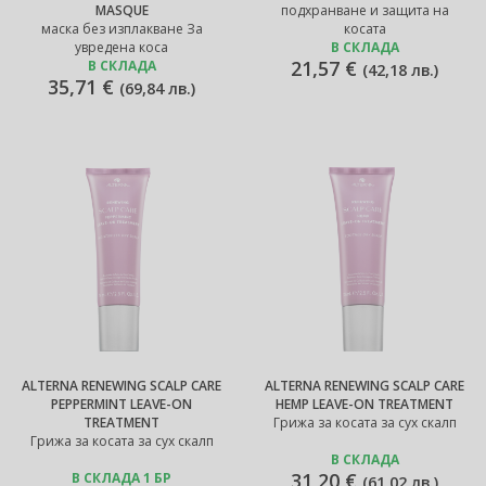
MASQUE
подхранване и защита на
маска без изплакване За
косата
увредена коса
В СКЛАДА
21,57 €
В СКЛАДА
(
42,18 лв.
)
35,71 €
(
69,84 лв.
)
ALTERNA RENEWING SCALP CARE
ALTERNA RENEWING SCALP CARE
PEPPERMINT LEAVE-ON
HEMP LEAVE-ON TREATMENT
TREATMENT
Грижа за косата за сух скалп
Грижа за косата за сух скалп
В СКЛАДА
31,20 €
В СКЛАДА 1 БР
(
61,02 лв.
)