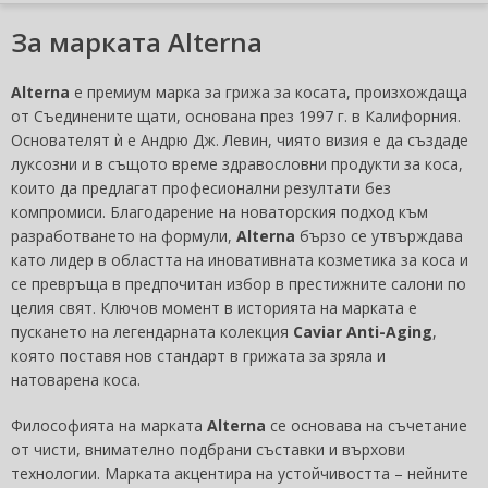
За марката Alterna
Alterna
е премиум марка за грижа за косата, произхождаща
от Съединените щати, основана през 1997 г. в Калифорния.
Основателят ѝ е Андрю Дж. Левин, чиято визия е да създаде
луксозни и в същото време здравословни продукти за коса,
които да предлагат професионални резултати без
компромиси. Благодарение на новаторския подход към
разработването на формули,
Alterna
бързо се утвърждава
като лидер в областта на иновативната козметика за коса и
се превръща в предпочитан избор в престижните салони по
целия свят. Ключов момент в историята на марката е
пускането на легендарната колекция
Caviar Anti-Aging
,
която поставя нов стандарт в грижата за зряла и
натоварена коса.
Философията на марката
Alterna
се основава на съчетание
от чисти, внимателно подбрани съставки и върхови
технологии. Марката акцентира на устойчивостта – нейните