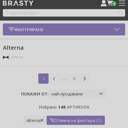
0
ФИЛТРИРАНЕ
Alterna
Alterna
1
2
…
5
ПОКАЖИ ОТ:
Избрано
148
АРТИКУЛА
Alterna
Отмяна на филтъра (1)