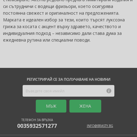
си сътрудничи с водещи фризьори, което осигурява
постоянна свежест и оригиналност на предложенията.
Марката е идеален избор за тези, които търсят луксозна
грижа за косата с акцент върху здравето, качеството и
индивидуалния подход – независимо дали става дума за
ежедневна рутина или специални поводи.
РЕГИСТРИРАЙ СЕ ЗА ПОЛУЧАВАНЕ НА НОВИНИ
MЪЖ
ЖЕНА
ТЕЛЕФОН ЗА ВРЪЗКА
0035932571277
INFO@BRASTY.BG