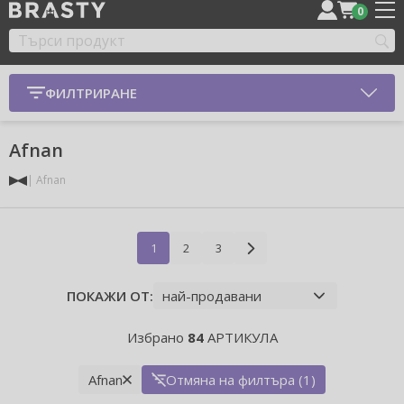
0
ФИЛТРИРАНЕ
Afnan
Afnan
1
2
3
ПОКАЖИ ОТ:
Избрано
84
АРТИКУЛА
Afnan
Отмяна на филтъра (1)