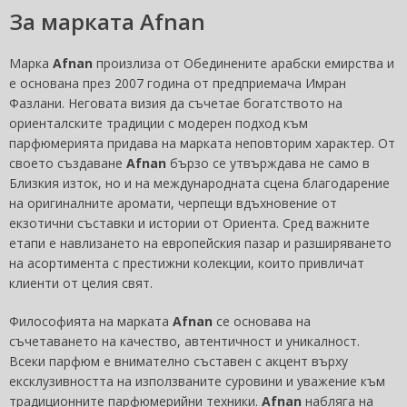
За марката Afnan
Марка
Afnan
произлиза от Обединените арабски емирства и
е основана през 2007 година от предприемача Имран
Фазлани. Неговата визия да съчетае богатството на
ориенталските традиции с модерен подход към
парфюмерията придава на марката неповторим характер. От
своето създаване
Afnan
бързо се утвърждава не само в
Близкия изток, но и на международната сцена благодарение
на оригиналните аромати, черпещи вдъхновение от
екзотични съставки и истории от Ориента. Сред важните
етапи е навлизането на европейския пазар и разширяването
на асортимента с престижни колекции, които привличат
клиенти от целия свят.
Философията на марката
Afnan
се основава на
съчетаването на качество, автентичност и уникалност.
Всеки парфюм е внимателно съставен с акцент върху
ексклузивността на използваните суровини и уважение към
традиционните парфюмерийни техники.
Afnan
набляга на