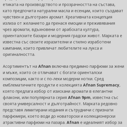
етиката на производството и прозрачността на състава,
като предпочита натурални масла и есенции, които създават
чувствен и дълготраен аромат. Креативната концепция
излиза от желанието да пренася емоции и преживявания
чрез аромати, вдъхновени от арабската култура,
ориенталските базари и модерния градски живот. Марката е
известна със своите изразителни и стилно изработени
кампании, които привличат любителите на лукса и
оригиналността.
Асортиментът на
Afnan
включва предимно парфюми за жени
и мъже, които се отличават с богати ориенталски
композиции, както и с по-леки модерни нотки. Сред
емблематичните продукти е колекцията
Afnan Supremacy
,
която предлага избор от изискани аромати в елегантни
флакони, или популярната серия
Afnan 9pm
, известна със
своята универсалност и дълготрайност. Марката редовно
представя лимитирани издания и сътрудничи с признати
парфюмери, което води до новаторски и колекционерски
атрактивни парфюми на пазара.
Afnan
е идеалният избор за