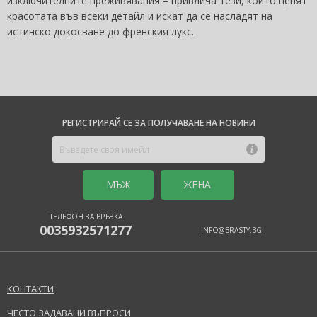
изключителните преживявания – привлича тези, които ценят
красотата във всеки детайл и искат да се насладят на
истинско докосване до френския лукс.
РЕГИСТРИРАЙ СЕ ЗА ПОЛУЧАВАНЕ НА НОВИНИ
MЪЖ
ЖЕНА
ТЕЛЕФОН ЗА ВРЪЗКА
0035932571277
INFO@BRASTY.BG
КОНТАКТИ
ЧЕСТО ЗАДАВАНИ ВЪПРОСИ