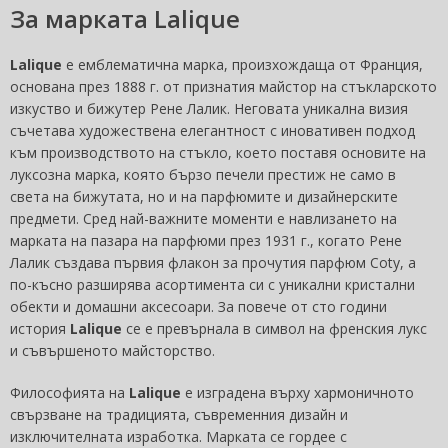
За марката Lalique
Lalique
е емблематична марка, произхождаща от Франция,
основана през 1888 г. от признатия майстор на стъкларското
изкуство и бижутер Рене Лалик. Неговата уникална визия
съчетава художествена елегантност с иновативен подход
към производството на стъкло, което поставя основите на
луксозна марка, която бързо печели престиж не само в
света на бижутата, но и на парфюмите и дизайнерските
предмети. Сред най-важните моменти е навлизането на
марката на пазара на парфюми през 1931 г., когато Рене
Лалик създава първия флакон за прочутия парфюм Coty, а
по-късно разширява асортимента си с уникални кристални
обекти и домашни аксесоари. За повече от сто години
история
Lalique
се е превърнала в символ на френския лукс
и съвършеното майсторство.
Философията на
Lalique
е изградена върху хармоничното
свързване на традицията, съвременния дизайн и
изключителната изработка. Марката се гордее с