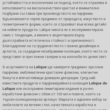
устойчивостта и екологичния си подход, което се отразява в
използването на висококачествен кристал и внимателно
подбрани съставки при производството на парфюми.
Вдъхновението черпи предимно от природата, изкуството и
геометричните форми, които се отразяват във всеки детайл
на нейните продукти. Lalique никога не е експериментирала
само с тенденции, а винаги е акцентирала върху
дълготрайната естетическа стойност и оригиналност.
Благодарение на сътрудничеството с важни дизайнери и
артисти, са създадени незабравими колекции, които често се
представят в престижни галерии и на изложби по целия свят.
В асортимента на
Lalique
ще намерите предимно луксозни
парфюми, емблематични кристални флакони, елегантни
бижута и впечатляващи домашни декорации. Сред най-
известните продукти е парфюмерийната колекция
Lalique de
Lalique
или ексклузивни лимитирани издания в ръчно
изработени флакони с обем от 100 мл и повече, които са
търсен колекционерски артикул. Марката е идеален избор за
любителите на вечния стил, качествената изработка и