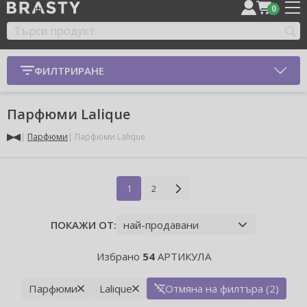
0
ФИЛТРИРАНЕ
Парфюми Lalique
Парфюми
Парфюми Lalique
1
2
ПОКАЖИ ОТ:
Избрано
54
АРТИКУЛА
Парфюми
Lalique
Отмяна на филтъра (2)